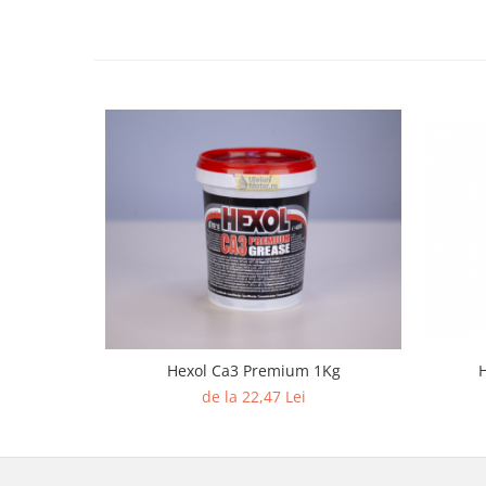
Accesorii Auto
Covorase Auto
Produse Iarnă
Huse Parbriz
Lanțuri Auto
Detailing Auto
Intretinere & cosmetica auto
Hexol Ca3 Premium 1Kg
de la 22,47 Lei