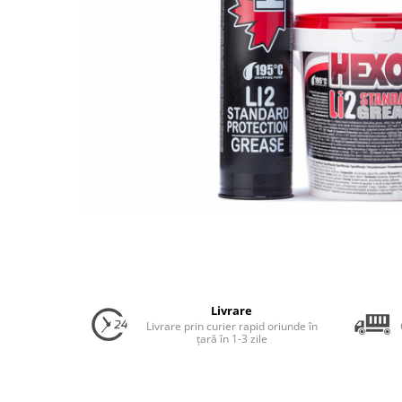
Uleiuri Transmisie Autoturisme
Uleiuri Transmisie Camioane
Uleiuri Transmisie Motociclete
Uleiuri Transmisie Utilaje
Uleiuri Transmisie Utilaje Agricole
Uleiuri Transmisie Vehicule
Comerciale
Lichide
Antigel
Antigel Autoturisme
Antigel Camioane
Antigel Motociclete
Livrare
Antigel Utilaje
Livrare prin curier rapid oriunde în
țară în 1-3 zile
Lichide Răcire Vehicule Comerciale
Lichide Frână
Lichide Frână Autoturisme