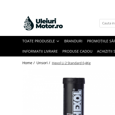
Toate Produsele
Uleiuri Motor
Uleiuri Motor Autoturisme
TOATE PRODUSELE
BRANDURI
PROMOȚIILE SĂ
Uleiuri Motor Camioane
Uleiuri Motor Motociclete
INFORMATII LIVRARE
PRODUSE CADOU
ACHIZITII 
Uleiuri Motor Utilaje Agricole
Home /
Unsori /
Hexol Li 2 Standard 0,4Kg
Uleiuri Motor Ambarcațiuni
Uleiuri Motor Comerciale
Uleiuri Motor Utilaje
Uleiuri Motor Utilaje Motociclete
Uleiuri Motor Vehicule Comerciale
Uleiuri Transmisii
Uleiuri Servodirecție