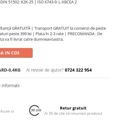
 DIN 51502: K2K-25 | ISO 6743-9: L-XBCEA 2
ultanță GRATUITĂ | Transport GRATUIT la comenzi de peste
turi peste 399 lei | Plata în 2-3 rate | PRECOMANDA : De
ta va fi livrat catre dumneavoastra.
A IN COS
ARD-0,4KG
Ai nevoie de ajutor?
0724 322 954
informatii
Retur gratuit
 Acum si
Ai 30 de zile să returnezi produsul