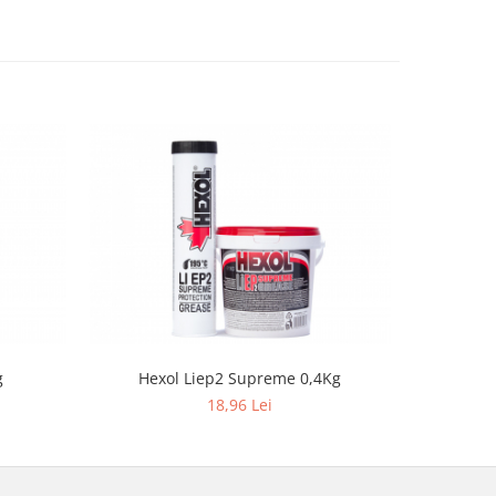
g
Hexol Liep2 Supreme 0,4Kg
Hexo
18,96 Lei