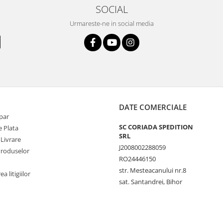
SOCIAL
Urmareste-ne in social media
DATE COMERCIALE
par
SC CORIADA SPEDITION
 Plata
SRL
 Livrare
J2008002288059
Produselor
RO24446150
str. Mesteacanului nr.8
a litigiilor
sat. Santandrei, Bihor