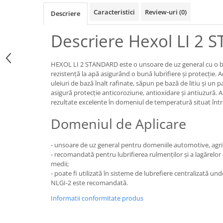
Lichide Frână Motociclete
Caracteristici
Review-uri
(0)
Descriere
Lichide Hidraulice
Descriere Hexol LI 2
Lichide Pentru Punți și Universale
Lichide Suspensie
HEXOL LI 2 STANDARD este o unsoare de uz general cu o bu
Lichide Suspensie Motociclete
rezistenţă la apă asigurând o bună lubrifiere şi protecţie.
uleiuri de bază înalt rafinate, săpun pe bază de litiu şi un 
Lichide Întreținere
asigură protecţie anticoroziune, antioxidare şi antiuzură. A
Aditivi
rezultate excelente în domeniul de temperatură situat într
Lichide Întreținere Autoturisme
Domeniul de Aplicare
Lichide Întreținere Camioane
Lichide Întreținere Motociclete
- unsoare de uz general pentru domeniile automotive, agricu
Lichide Întreținere Utilaje
- recomandată pentru lubrifierea rulmenţilor şi a lagărelor c
medii;
Lubrifianți Industriali
- poate fi utilizată în sisteme de lubrefiere centralizată u
Chimicale
NLGI-2 este recomandată.
Unsori
Informatii conformitate produs
Produse Întreținere
Mâini