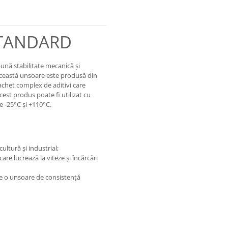
 STANDARD
nă stabilitate mecanică şi
 Această unsoare este produsă din
pachet complex de aditivi care
cest produs poate fi utilizat cu
e -25°C şi +110°C.
ltură şi industrial;
are lucrează la viteze şi încărcări
nde o unsoare de consistenţă