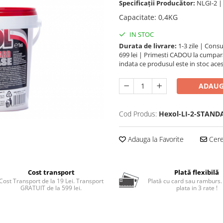
Specificații Producător:
NLGI-2 |
Capacitate
:
0,4KG
IN STOC
Durata de livrare:
1-3 zile | Cons
699 lei | Primesti CADOU la cumpara
indata ce produsul este in stoc aces
ADAUG
Cod Produs:
Hexol-LI-2-STAND
Adauga la Favorite
Cere 
Cost transport
Plată flexibilă
Cost Transport de la 19 Lei. Transport
Plată cu card sau ramburs.
GRATUIT de la 599 lei.
plata in 3 rate !