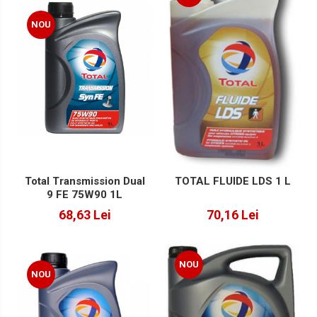
Lichide Suspensie Motociclete
NOU
Lichide Întreținere
Aditivi
Lichide Întreținere Autoturisme
Lichide Întreținere Camioane
Lichide Întreținere Motociclete
Lichide Întreținere Utilaje
Total Transmission Dual
TOTAL FLUIDE LDS 1 L
9 FE 75W90 1L
68,63 Lei
70,16 Lei
NOU
NOU