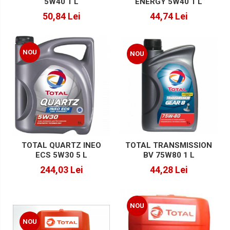
5W40 1 L
ENERGY 5W40 1 L
50,84 Lei
44,74 Lei
NOU
NOU
TOTAL TRANSMISSION
TOTAL QUARTZ INEO
BV 75W80 1 L
ECS 5W30 5 L
44,28 Lei
244,03 Lei
NOU
NOU