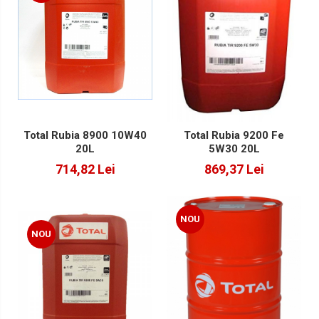
Total Rubia 8900 10W40
Total Rubia 9200 Fe
20L
5W30 20L
714,82 Lei
869,37 Lei
NOU
NOU