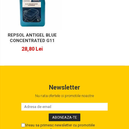
Lichide Suspensie Motociclete
Lichide Întreținere
Aditivi
Lichide Întreținere Autoturisme
REPSOL ANTIGEL BLUE
CONCENTRATED G11
Lichide Întreținere Camioane
28,80 Lei
Lichide Întreținere Motociclete
Lichide Întreținere Utilaje
Newsletter
Nu rata ofertele si promotiile noastre
Vreau sa primesc newsletter cu promotiile