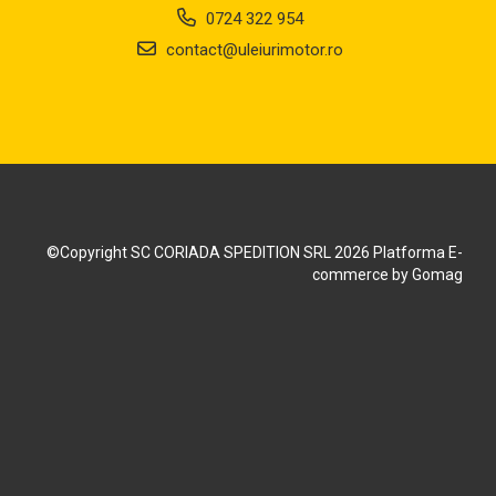
0724 322 954
contact@uleiurimotor.ro
©Copyright SC CORIADA SPEDITION SRL 2026
Platforma E-
commerce by Gomag