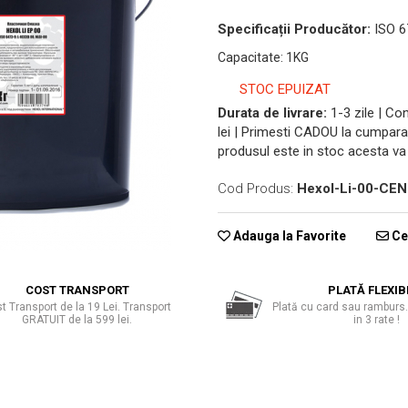
Specificații Producător:
ISO 6
Capacitate
:
1KG
STOC EPUIZAT
Durata de livrare:
1-3 zile | C
lei | Primesti CADOU la cumpara
produsul este in stoc acesta va 
Cod Produs:
Hexol-Li-00-CE
Adauga la Favorite
Cer
COST TRANSPORT
PLATĂ FLEXIB
t Transport de la 19 Lei. Transport
Plată cu card sau ramburs.
GRATUIT de la 599 lei.
in 3 rate !