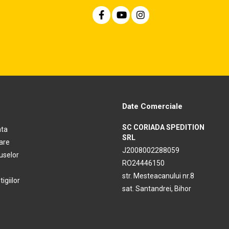
Date Comerciale
SC CORIADA SPEDITION
ata
SRL
rare
J2008002288059
uselor
RO24446150
str. Mesteacanului nr.8
igiilor
sat. Santandrei, Bihor