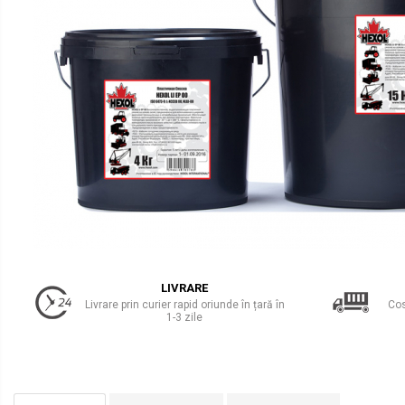
Uleiuri Transmisie Autoturisme
Uleiuri Transmisie Camioane
Uleiuri Transmisie Motociclete
Uleiuri Transmisie Utilaje
Uleiuri Transmisie Utilaje Agricole
Uleiuri Transmisie Vehicule
Comerciale
Lichide
Antigel
Antigel Autoturisme
Antigel Camioane
LIVRARE
Livrare prin curier rapid oriunde în țară în
Cos
Antigel Motociclete
1-3 zile
Antigel Utilaje
Lichide Răcire Vehicule Comerciale
Lichide Frână