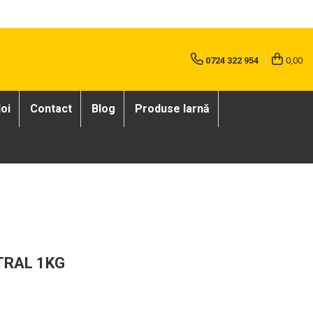
0724 322 954
0,00
oi
Contact
Blog
Produse Iarnă
NTRAL 1KG