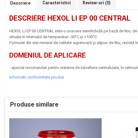
Lichide Frână Autoturisme
Caracteristici
Review-uri
(0)
Descriere
Lichide Frână Motociclete
DESCRIERE HEXOL LI EP 00 CENTRAL
Lichide Hidraulice
Lichide Pentru Punți și Universale
HEXOL LI EP 00 CENTRAL este o unsoare semilichidă pe bază de litiu, de înal
situate în intervalul de temperaturi -30°C şi +100°C.
Lichide Suspensie
Formulat din ulei mineral de calitate superioară şi săpun de litiu, rezistă 
Lichide Suspensie Motociclete
DOMENIUL DE APLICARE
Lichide Întreținere
Aditivi
- special recomandat pentru sisteme de lubrefiere centralizate, în vehicul
Lichide Întreținere Autoturisme
Informatii conformitate produs
Lichide Întreținere Camioane
Lichide Întreținere Motociclete
Lichide Întreținere Utilaje
Produse similare
Lubrifianți Industriali
Chimicale
Unsori
Produse Întreținere