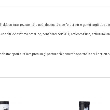
tă calitate, rezistentă la apă, destinată a se folosi într-o gamă largă de aplic
în condiţii de extremă presiune, conţinând aditivi EP, anticoroziune, antiuzură, an
e de transport auxiliare precum şi pentru echipamente operate în aer liber, cu 