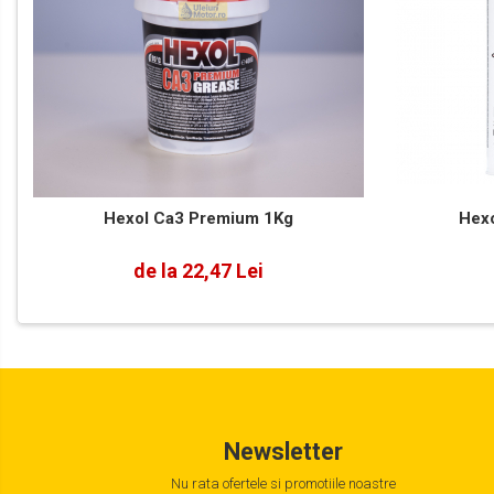
Mâini
Accesorii Auto
Detailing Auto
Covorase Auto
Produse Iarnă
Huse Parbriz
Lanțuri Auto
Intretinere & cosmetica auto
Hexol Ca3 Premium 1Kg
Hexo
de la 22,47 Lei
Newsletter
Nu rata ofertele si promotiile noastre