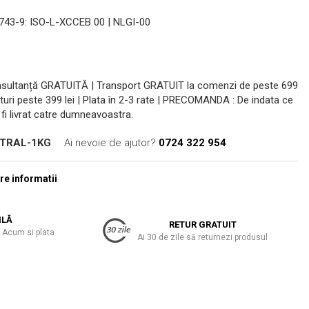
743-9: ISO-L-XCCEB 00 | NLGI-00
onsultanță GRATUITĂ | Transport GRATUIT la comenzi de peste 699
turi peste 399 lei | Plata în 2-3 rate | PRECOMANDA : De indata ce
fi livrat catre dumneavoastra.
NTRAL-1KG
Ai nevoie de ajutor?
0724 322 954
e informatii
ILĂ
RETUR GRATUIT
 Acum si plata
Ai 30 de zile să returnezi produsul