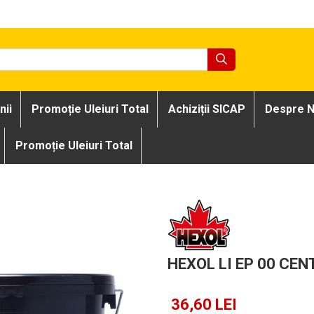
nii
Promoție Uleiuri Total
Achiziții SICAP
Despre N
Promoție Uleiuri Total
HEXOL LI EP 00 CE
36,60 LEI