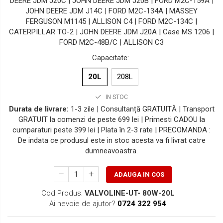
DEERE JDM J20C | JOHN DEERE JDM J20B | FORD M2C-159A |
JOHN DEERE JDM J14C | FORD M2C-134A | MASSEY
FERGUSON M1145 | ALLISON C4 | FORD M2C-134C |
CATERPILLAR TO-2 | JOHN DEERE JDM J20A | Case MS 1206 |
FORD M2C-48B/C | ALLISON C3
Capacitate
:
20L
208L
IN STOC
Durata de livrare:
1-3 zile | Consultanță GRATUITĂ | Transport
GRATUIT la comenzi de peste 699 lei | Primesti CADOU la
cumparaturi peste 399 lei | Plata în 2-3 rate | PRECOMANDA :
De indata ce produsul este in stoc acesta va fi livrat catre
dumneavoastra.
ADAUGA IN COS
Cod Produs:
VALVOLINE-UT- 80W-20L
Ai nevoie de ajutor?
0724 322 954