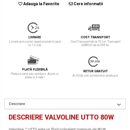
Adauga la Favorite
Cere informatii
LIVRARE
COST TRANSPORT
Livrare prin curier rapid oriunde în țară
Cost Transport de la 19 Lei. Transport
în 1-3 zile
GRATUIT de la 599 lei.
PLATĂ FLEXIBILĂ
RETUR GRATUIT
Plată cu card sau ramburs. Acum si
Ai 30 de zile să returnezi produsul
plata in 3 rate !
Descriere
DESCRIERE VALVOLINE UTTO 80W
Valvoline ™ UTTO este un fluid polivalent premium de 80 W,