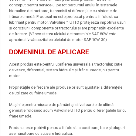
conceput pentru service-ul pe tot parcursul anului în sistemele
hidraulice de tractoare, transmisii și diferențiale cu sisteme de
frânare umedă. Produsul nu este proiectat pentru a fi folosit ca
lubrifiant pentru motor. Valvoline ™ UTTO protejează împotriva uzurii
și coroziunii componentelor tractorului și are proprietăți excelente
de frecare. (Vâscozitatea uleiului de transmisie SAE 80W este
aproximativ vâscozitatea uleiului de motor SAE 10W-30).
DOMENINUL DE APLICARE
​​​​​​Acest produs este pentru lubrifierea universală a tractorului; cutie
de viteze, diferențial, sistem hidraulic și frâne umede, nu pentru
motor.
Proprietățile de frecare ale produselor sunt ajustate la diferențele
de utilizare cu frâne umede.
Mașinile pentru mișcare de pământ și stivuitoarele de ultimă
generație folosesc acum Valvoline UTTO pentru diferențialele lor cu
frâne umede.
Produsul este potrivit pentru a fi folosit la cositoare, bale și pluguri
asemănătoare cu activare hidraulică.