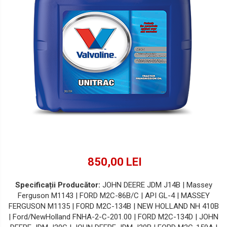
Lichide Suspensie Motociclete
Lichide Întreținere
Aditivi
Lichide Întreținere Autoturisme
Lichide Întreținere Camioane
Lichide Întreținere Motociclete
Lichide Întreținere Utilaje
850,00 LEI
Specificații Producător:
JOHN DEERE JDM J14B | Massey
Ferguson M1143 | FORD M2C-86B/C | API GL-4 | MASSEY
FERGUSON M1135 | FORD M2C-134B | NEW HOLLAND NH 410B
| Ford/NewHolland FNHA-2-C-201.00 | FORD M2C-134D | JOHN