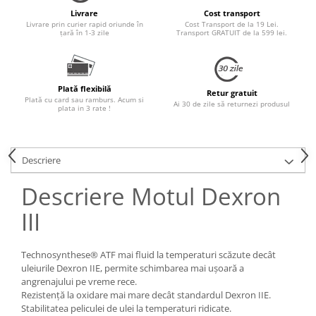
Livrare
Cost transport
Livrare prin curier rapid oriunde în
Cost Transport de la 19 Lei.
țară în 1-3 zile
Transport GRATUIT de la 599 lei.
Plată flexibilă
Retur gratuit
Plată cu card sau ramburs. Acum si
Ai 30 de zile să returnezi produsul
plata in 3 rate !
Descriere
Descriere Motul Dexron
III
Technosynthese® ATF mai fluid la temperaturi scăzute decât
uleiurile Dexron IIE, permite schimbarea mai ușoară a
angrenajului pe vreme rece.
Rezistență la oxidare mai mare decât standardul Dexron IIE.
Stabilitatea peliculei de ulei la temperaturi ridicate.