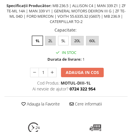
Specificații Producător:
MB 236.5 | ALLISON C4 | MAN 339 Z1 | ZF
TE-ML 14A | MAN 339 V1 | GENERAL MOTORS DEXRON III G | ZF TE-
ML 04D | FORD MERCON | VOITH 55.6335.32 (G607) | MB 236.9 |
CATERPILLAR TO-2
Capacitate
:
1L
2L
5L
20L
60L
IN STOC
Durata de livrare:
1
ADAUGA IN COS
Cod Produs:
MOTUL-DIII-1L
Ai nevoie de ajutor?
0724 322 954
Adauga la Favorite
Cere informatii