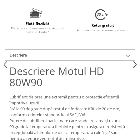
Accesorii Auto
Covorase Auto
Produse Iarnă
Plată flexibilă
Retur gratuit
Plată cu card sau ramburs. Acum si
Ai 30 de zile să returnezi produsul
plata in 3 rate !
Huse Parbriz
Lanțuri Auto
Detailing Auto
Descriere
Intretinere & cosmetica auto
Descriere Motul HD
80W90
Lubrifiant de presiune extremă pentru o protecție eficientă
împotriva uzurii.
Stă la 90 de grade după testul de forfecare KRL de 20 de ore,
conform cerințelor standardului SAE J306.
Putere de lubrifiere foarte mare care scade frecarea și uzura.
90 grade la temperatura fierbinte pentru a asigura o rezistență
excepțională a filmului de ulei la temperatura caldă și / sau
pentru a reduce zgomotul de transmisie.