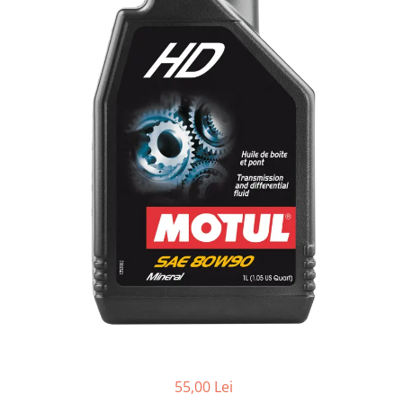
Uleiuri Transmisie Autoturisme
Uleiuri Transmisie Camioane
Uleiuri Transmisie Motociclete
Uleiuri Transmisie Utilaje
Uleiuri Transmisie Utilaje Agricole
Uleiuri Transmisie Vehicule
Comerciale
Lichide
Antigel
Antigel Autoturisme
Antigel Camioane
Antigel Motociclete
Antigel Utilaje
Lichide Răcire Vehicule Comerciale
Lichide Frână
55,00 Lei
Lichide Frână Autoturisme