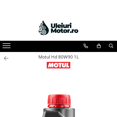
Toate Produsele
Uleiuri Motor
Uleiuri Motor Autoturisme
Uleiuri Motor Camioane
Uleiuri Motor Motociclete
Motul Hd 80W90 1L
Uleiuri Motor Utilaje Agricole
Uleiuri Motor Ambarcațiuni
Uleiuri Motor Comerciale
Uleiuri Motor Utilaje
Uleiuri Motor Utilaje Motociclete
Uleiuri Motor Vehicule Comerciale
Uleiuri Transmisii
Uleiuri Servodirecție