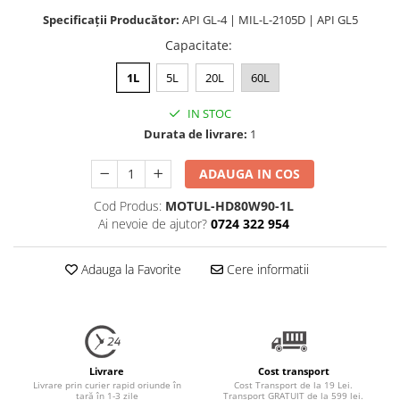
Specificații Producător:
API GL-4 | MIL-L-2105D | API GL5
Lichide Frână Motociclete
Lichide Hidraulice
Capacitate
:
Lichide Pentru Punți și Universale
1L
5L
20L
60L
Lichide Suspensie
IN STOC
Lichide Suspensie Motociclete
Durata de livrare:
1
Lichide Întreținere
ADAUGA IN COS
Aditivi
Lichide Întreținere Autoturisme
Cod Produs:
MOTUL-HD80W90-1L
Ai nevoie de ajutor?
0724 322 954
Lichide Întreținere Camioane
Lichide Întreținere Motociclete
Adauga la Favorite
Cere informatii
Lichide Întreținere Utilaje
Lubrifianți Industriali
Chimicale
Unsori
Produse Întreținere
Livrare
Cost transport
Livrare prin curier rapid oriunde în
Cost Transport de la 19 Lei.
Mâini
țară în 1-3 zile
Transport GRATUIT de la 599 lei.