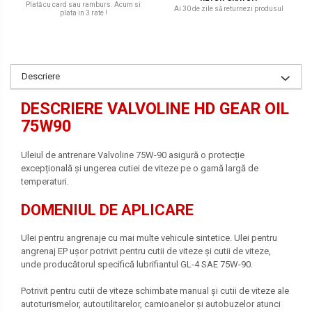
Plată cu card sau ramburs. Acum si
Ai 30 de zile să returnezi produsul
plata in 3 rate !
Descriere
DESCRIERE VALVOLINE HD GEAR OIL
75W90
Uleiul de antrenare Valvoline 75W-90 asigură o protecție
excepțională și ungerea cutiei de viteze pe o gamă largă de
temperaturi.
DOMENIUL DE APLICARE
Ulei pentru angrenaje cu mai multe vehicule sintetice. Ulei pentru
angrenaj EP ușor potrivit pentru cutii de viteze și cutii de viteze,
unde producătorul specifică lubrifiantul GL-4 SAE 75W-90.
Potrivit pentru cutii de viteze schimbate manual și cutii de viteze ale
autoturismelor, autoutilitarelor, camioanelor și autobuzelor atunci