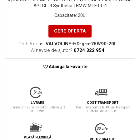
API GL-4 Synthetic | BMW MTF LT-4
Capacitate
:
20L
CERE OFERTA
Cod Produs:
VALVOLINE-HD-g-o-75W90-20L
Ai nevoie de ajutor?
0724 322 954
Adauga la Favorite
LIVRARE
COST TRANSPORT
Livrare prin curier rapid oriunde în țară
Cost Transport de la 19 Lei. Transport
în 1-3 zile
GRATUIT de la 599 lei.
PLATĂ FLEXIBILĂ
RETUR GRATUIT