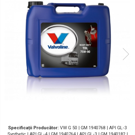
Lichide Suspensie Motociclete
Lichide Întreținere
Aditivi
Lichide Întreținere Autoturisme
Lichide Întreținere Camioane
Lichide Întreținere Motociclete
Lichide Întreținere Utilaje
Specificații Producător:
VW G 50 | GM 1940768 | API GL-3
Synthetic | API GL-4 | GM 1940764 | API GL-3 | GM 1940182 |