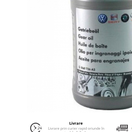
Uleiuri Transmisie Autoturisme
Uleiuri Transmisie Camioane
Uleiuri Transmisie Motociclete
Uleiuri Transmisie Utilaje
Uleiuri Transmisie Utilaje Agricole
Uleiuri Transmisie Vehicule
Comerciale
Lichide
Antigel
Antigel Autoturisme
Antigel Camioane
Antigel Motociclete
Antigel Utilaje
Lichide Răcire Vehicule Comerciale
Lichide Frână
Livrare
Livrare prin curier rapid oriunde în
Lichide Frână Autoturisme