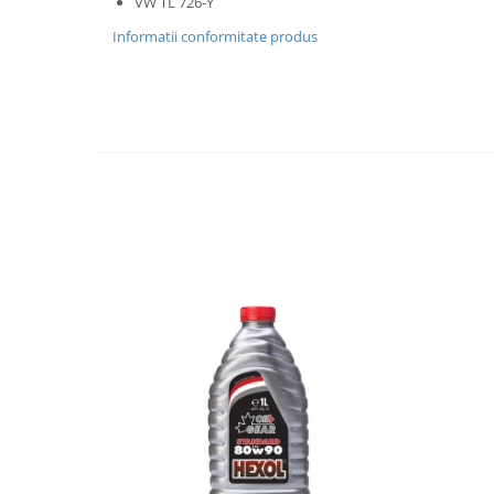
VW TL 726-Y
Accesorii Auto
Informatii conformitate produs
Covorase Auto
Produse Iarnă
Huse Parbriz
Lanțuri Auto
Detailing Auto
Intretinere & cosmetica auto