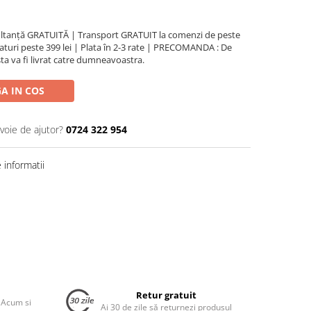
ultanță GRATUITĂ | Transport GRATUIT la comenzi de peste
turi peste 399 lei | Plata în 2-3 rate | PRECOMANDA : De
ta va fi livrat catre dumneavoastra.
A IN COS
voie de ajutor?
0724 322 954
informatii
Retur gratuit
 Acum si
Ai 30 de zile să returnezi produsul