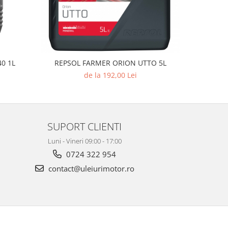
40 1L
REPSOL FARMER ORION UTTO 5L
Castrol Tr
de la 192,00 Lei
SUPORT CLIENTI
Luni - Vineri 09:00 - 17:00
0724 322 954
contact@uleiurimotor.ro