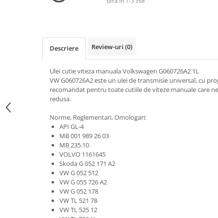
țară în 1-3 zile
Lichide Frână Motociclete
Lichide Hidraulice
Lichide Pentru Punți și Universale
Review-uri
(0)
Descriere
Lichide Suspensie
Lichide Suspensie Motociclete
Ulei cutie viteza manuala Volkswagen G060726A2 1L
VW G060726A2 este un ulei de transmisie universal, cu prop
Lichide Întreținere
recomandat pentru toate cutiile de viteze manuale care nec
Aditivi
redusa.
Lichide Întreținere Autoturisme
Norme, Reglementari, Omologari:
Lichide Întreținere Camioane
API GL-4
Lichide Întreținere Motociclete
MB 001 989 26 03
MB 235.10
Lichide Întreținere Utilaje
VOLVO 1161645
Lubrifianți Industriali
Skoda G 052 171 A2
Chimicale
VW G 052 512
VW G 055 726 A2
Unsori
VW G 052 178
Produse Întreținere
VW TL 521 78
VW TL 525 12
Mâini