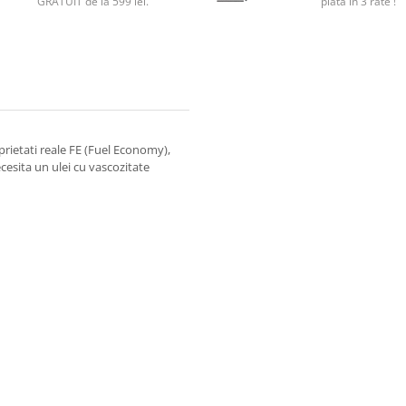
GRATUIT de la 599 lei.
plata in 3 rate !
rietati reale FE (Fuel Economy),
esita un ulei cu vascozitate