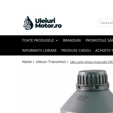
Toate Produsele
Uleiuri Motor
Uleiuri Motor Autoturisme
TOATE PRODUSELE
BRANDURI
PROMOȚIILE SĂ
Uleiuri Motor Camioane
Uleiuri Motor Motociclete
INFORMATII LIVRARE
PRODUSE CADOU
ACHIZITII 
Uleiuri Motor Utilaje Agricole
Home /
Uleiuri Transmisii /
Ulei cutie viteza manuala 
Uleiuri Motor Ambarcațiuni
Uleiuri Motor Comerciale
Uleiuri Motor Utilaje
Uleiuri Motor Utilaje Motociclete
Uleiuri Motor Vehicule Comerciale
Uleiuri Transmisii
Uleiuri Servodirecție