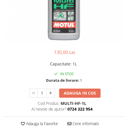
Lichide Întreținere
Aditivi
Lichide Întreținere Autoturisme
Lichide Întreținere Camioane
Lichide Întreținere Motociclete
Lichide Întreținere Utilaje
130,00 Lei
Capacitate
:
1L
IN STOC
Durata de livrare:
1
ADAUGA IN COS
Cod Produs:
MULTI-HF-1L
Ai nevoie de ajutor?
0724 322 954
Adauga la Favorite
Cere informatii