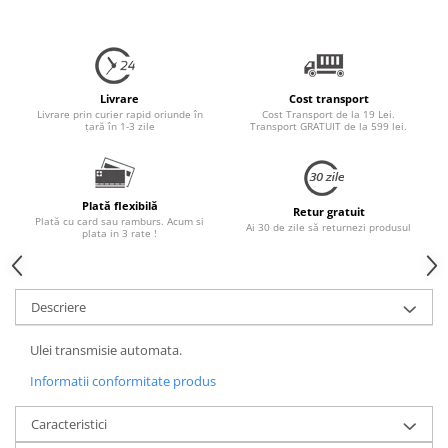
Livrare
Cost transport
Livrare prin curier rapid oriunde în
Cost Transport de la 19 Lei.
țară în 1-3 zile
Transport GRATUIT de la 599 lei.
Plată flexibilă
Retur gratuit
Plată cu card sau ramburs. Acum si
Ai 30 de zile să returnezi produsul
plata in 3 rate !
Descriere
Ulei transmisie automata.
Informatii conformitate produs
Caracteristici