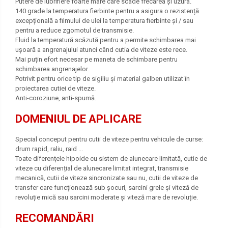
Putere de lubrifiere foarte mare care scade frecarea și uzura.
140 grade la temperatura fierbinte pentru a asigura o rezistență
excepțională a filmului de ulei la temperatura fierbinte și / sau
pentru a reduce zgomotul de transmisie.
Fluid la temperatură scăzută pentru a permite schimbarea mai
ușoară a angrenajului atunci când cutia de viteze este rece.
Mai puțin efort necesar pe maneta de schimbare pentru
schimbarea angrenajelor.
Potrivit pentru orice tip de sigiliu și material galben utilizat în
proiectarea cutiei de viteze.
Anti-coroziune, anti-spumă.
DOMENIUL DE APLICARE
Special conceput pentru cutii de viteze pentru vehicule de curse:
drum rapid, raliu, raid ...
Toate diferențele hipoide cu sistem de alunecare limitată, cutie de
viteze cu diferențial de alunecare limitat integrat, transmisie
mecanică, cutii de viteze sincronizate sau nu, cutii de viteze de
transfer care funcționează sub șocuri, sarcini grele și viteză de
revoluție mică sau sarcini moderate și viteză mare de revoluție.
RECOMANDĂRI