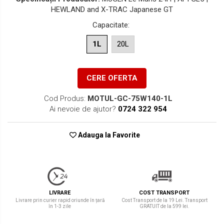
HEWLAND and X-TRAC Japanese GT
Capacitate
:
1L
20L
CERE OFERTA
Cod Produs:
MOTUL-GC-75W140-1L
Ai nevoie de ajutor?
0724 322 954
Adauga la Favorite
LIVRARE
COST TRANSPORT
Livrare prin curier rapid oriunde în țară
Cost Transport de la 19 Lei. Transport
în 1-3 zile
GRATUIT de la 599 lei.