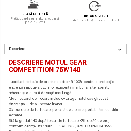
PLATĂ FLEXIBILĂ
RETUR GRATUIT
Plată cu card sau ramburs. Acum si
Ai 30 de zile să returnezi produsul
plata in 3 rate !
Descriere
DESCRIERE MOTUL GEAR
COMPETITION 75W140
Lubrifiant sintetic de presiune extremă 100% pentru o protecție
eficientă împotriva uzurii, o rezistență mai bună la temperaturi
ridicate și o durată de viață mai lungă.
Modificatorul de frecare inclus evită zgomotul sau glisează
diferențialul de alunecare limitat.
0% pierdere de forfecare: peliculă de ulei insuportabilă în condiții
extreme.
Stă la gradul 140 după testul de forfecare KRL de 20 de ore,
conform cerinței standardului SAE J306, actualizare iulie 1998