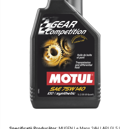
Lichide Suspensie Motociclete
Lichide Întreținere
Aditivi
Lichide Întreținere Autoturisme
Lichide Întreținere Camioane
Lichide Întreținere Motociclete
Lichide Întreținere Utilaje
Specificații Producător:
MUGEN Le Mans 24H | API GL5 |