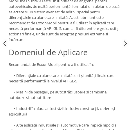
Mobilube LS 85W90 este un lubrifiant de angrenaj pentru
autovehicule, de înaltă performanță, formulat din uleiuri de bază
selectate și un sistem avansat de aditivi special pentru
diferențialele cu alunecare limitată. Acest lubrifiant este
recomandat de ExxonMobil pentru a fi utilizat în aplicații care
necesită performanță API GL-5, cum ar fi diferențiere grele, osii și
acționări finale, unde sunt de așteptat presiuni extreme și
încărcare.
Domeniul de Aplicare
Recomandat de ExxonMobil pentru a fi utilizat în:
• Diferențiale cu alunecare limitată, osii și unități finale care
necesită performanță la nivelul API GL-5
• Mașini de pasageri, pe autostrăzi ușoare și camioane,
autobuze și autoutilitare
• Industrii în afara autostrăzii, inclusiv: construcții, cariere și
agricultură
• Alte aplicații industriale și automotive care implică hipoid și