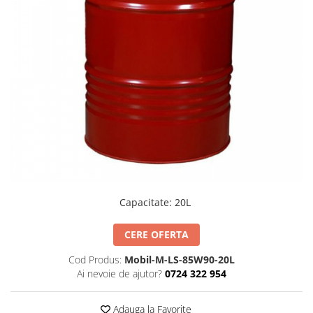
Lichide Întreținere
Aditivi
Lichide Întreținere Autoturisme
Lichide Întreținere Camioane
Lichide Întreținere Motociclete
Lichide Întreținere Utilaje
Capacitate
:
20L
CERE OFERTA
Cod Produs:
Mobil-M-LS-85W90-20L
Ai nevoie de ajutor?
0724 322 954
Adauga la Favorite