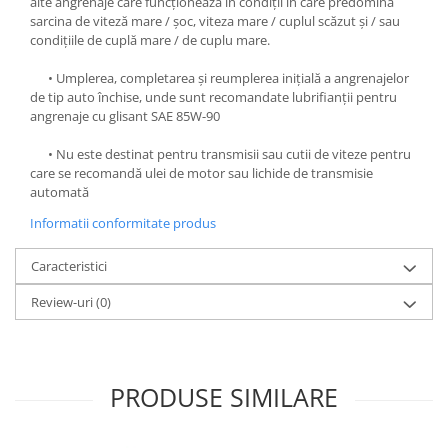
alte angrenaje care funcționează în condiții în care predomină
sarcina de viteză mare / șoc, viteza mare / cuplul scăzut și / sau
condițiile de cuplă mare / de cuplu mare.
• Umplerea, completarea și reumplerea inițială a angrenajelor
de tip auto închise, unde sunt recomandate lubrifianții pentru
angrenaje cu glisant SAE 85W-90
• Nu este destinat pentru transmisii sau cutii de viteze pentru
care se recomandă ulei de motor sau lichide de transmisie
automată
Informatii conformitate produs
Caracteristici
Review-uri
(0)
PRODUSE SIMILARE