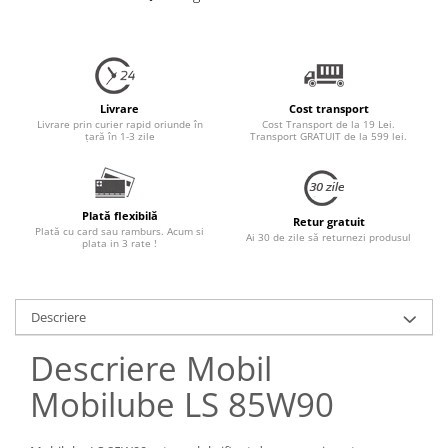
Livrare
Cost transport
Livrare prin curier rapid oriunde în
Cost Transport de la 19 Lei.
țară în 1-3 zile
Transport GRATUIT de la 599 lei.
Plată flexibilă
Retur gratuit
Plată cu card sau ramburs. Acum si
Ai 30 de zile să returnezi produsul
plata in 3 rate !
Descriere
Descriere Mobil
Mobilube LS 85W90