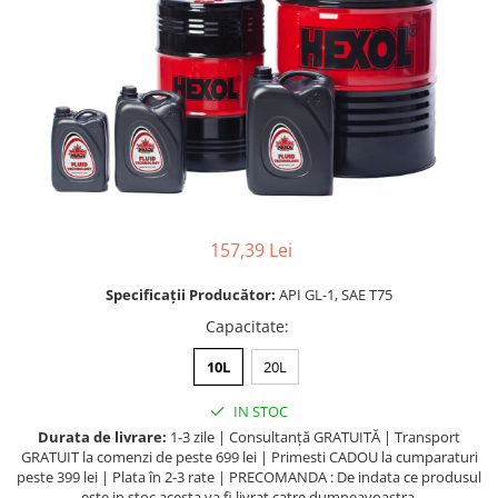
Lichide Întreținere
Aditivi
Lichide Întreținere Autoturisme
Lichide Întreținere Camioane
Lichide Întreținere Motociclete
Lichide Întreținere Utilaje
157,39 Lei
Specificații Producător:
API GL-1, SAE T75
Capacitate
:
10L
20L
IN STOC
Durata de livrare:
1-3 zile | Consultanță GRATUITĂ | Transport
GRATUIT la comenzi de peste 699 lei | Primesti CADOU la cumparaturi
peste 399 lei | Plata în 2-3 rate | PRECOMANDA : De indata ce produsul
este in stoc acesta va fi livrat catre dumneavoastra.