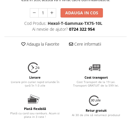
ADAUGA IN COS
Cod Produs:
Hexol-T-Gammax-TX75-10L
Ai nevoie de ajutor?
0724 322 954
Adauga la Favorite
Cere informatii
Livrare
Cost transport
Livrare prin curier rapid oriunde în
Cost Transport de la 19 Lei.
țară în 1-3 zile
Transport GRATUIT de la 599 lei.
Plată flexibilă
Retur gratuit
Plată cu card sau ramburs. Acum si
Ai 30 de zile să returnezi produsul
plata in 3 rate !