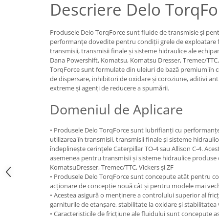
Descriere Delo TorqFo
Lichide Frână Motociclete
Lichide Hidraulice
Produsele Delo TorqForce sunt fluide de transmisie și pent
Lichide Pentru Punți și Universale
performanțe dovedite pentru condiții grele de exploatare f
transmisii, transmisii finale și sisteme hidraulice ale echipa
Lichide Suspensie
Dana Powershift, Komatsu, Komatsu Dresser, Tremec/TTC, V
Lichide Suspensie Motociclete
TorqForce sunt formulate din uleiuri de bază premium în co
de dispersare, inhibitori de oxidare și coroziune, aditivi an
Lichide Întreținere
extreme și agenți de reducere a spumării.
Aditivi
Domeniul de Aplicare
Lichide Întreținere Autoturisme
Lichide Întreținere Camioane
• Produsele Delo TorqForce sunt lubrifianți cu performan
Lichide Întreținere Motociclete
utilizarea în transmisii, transmisii finale și sisteme hidrauli
Lichide Întreținere Utilaje
îndeplinește cerințele Caterpillar TO-4 sau Allison C-4. A
asemenea pentru transmisii și sisteme hidraulice produse
Lubrifianți Industriali
KomatsuDresser, Tremec/TTC, Vickers și ZF
Chimicale
• Produsele Delo TorqForce sunt concepute atât pentru c
acționare de concepție nouă cât și pentru modele mai vec
Unsori
• Acestea asigură o menținere a controlului superior al fricți
Produse Întreținere
garniturile de etanșare, stabilitate la oxidare și stabilitatea 
Mâini
• Caracteristicile de fricțiune ale fluidului sunt concepute a