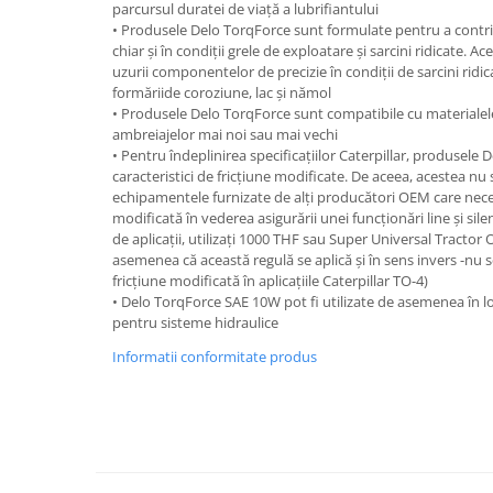
parcursul duratei de viață a lubrifiantului
Accesorii Auto
• Produsele Delo TorqForce sunt formulate pentru a contrib
Covorase Auto
chiar și în condiții grele de exploatare și sarcini ridicate. 
uzurii componentelor de precizie în condiții de sarcini ridic
Produse Iarnă
formăriide coroziune, lac și nămol
• Produsele Delo TorqForce sunt compatibile cu materialele
Huse Parbriz
ambreiajelor mai noi sau mai vechi
Lanțuri Auto
• Pentru îndeplinirea specificațiilor Caterpillar, produsele
Detailing Auto
caracteristici de fricțiune modificate. De aceea, acestea 
echipamentele furnizate de alți producători OEM care necesi
Intretinere & cosmetica auto
modificată în vederea asigurării unei funcționări line și sile
de aplicații, utilizați 1000 THF sau Super Universal Tractor 
asemenea că această regulă se aplică și în sens invers -nu se
fricțiune modificată în aplicațiile Caterpillar TO-4)
• Delo TorqForce SAE 10W pot fi utilizate de asemenea în l
pentru sisteme hidraulice
Informatii conformitate produs