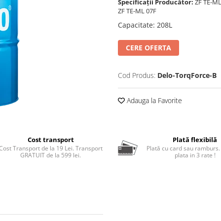
Specificații Producător:
ZF TE-ML
ZF TE-ML 07F
Capacitate
:
208L
CERE OFERTA
Cod Produs:
Delo-TorqForce-B
Adauga la Favorite
Cost transport
Plată flexibilă
Cost Transport de la 19 Lei. Transport
Plată cu card sau ramburs.
GRATUIT de la 599 lei.
plata in 3 rate !