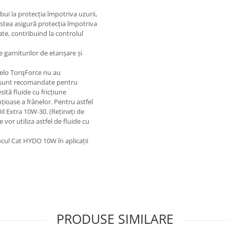
ui la protecția împotriva uzurii,
Acestea asigură protecția împotriva
ate, contribuind la controlul
 garniturilor de etanșare și
 Delo TorqForce nu au
nu sunt recomandate pentru
tă fluide cu fricțiune
nțioase a frânelor. Pentru astfel
Oil Extra 10W-30. (Rețineți de
 vor utiliza astfel de fluide cu
ocul Cat HYDO 10W în aplicații
PRODUSE SIMILARE