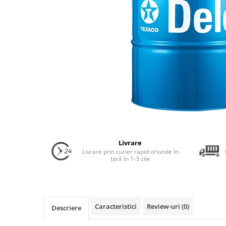
Uleiuri Transmisie Autoturisme
Uleiuri Transmisie Camioane
Uleiuri Transmisie Motociclete
Uleiuri Transmisie Utilaje
Uleiuri Transmisie Utilaje Agricole
Uleiuri Transmisie Vehicule
Comerciale
Lichide
Antigel
Livrare
Antigel Autoturisme
Livrare prin curier rapid oriunde în
Antigel Camioane
țară în 1-3 zile
Antigel Motociclete
Antigel Utilaje
Lichide Răcire Vehicule Comerciale
Caracteristici
Review-uri
(0)
Descriere
Lichide Frână
Lichide Frână Autoturisme