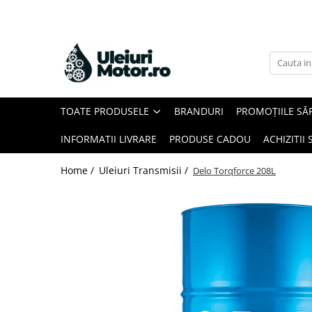
Toate Produsele
Uleiuri Motor
Uleiuri Motor Autoturisme
TOATE PRODUSELE
BRANDURI
PROMOȚIILE SĂ
Uleiuri Motor Camioane
Uleiuri Motor Motociclete
INFORMATII LIVRARE
PRODUSE CADOU
ACHIZITII 
Uleiuri Motor Utilaje Agricole
Home /
Uleiuri Transmisii /
Delo Torqforce 208L
Uleiuri Motor Ambarcațiuni
Uleiuri Motor Comerciale
Uleiuri Motor Utilaje
Uleiuri Motor Utilaje Motociclete
Uleiuri Motor Vehicule Comerciale
Uleiuri Transmisii
Uleiuri Servodirecție