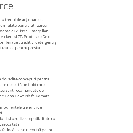
rce
ru trenul de acționare cu
ormulate pentru utilizarea în
mentelor Allison, Caterpillar,
ickers și ZF. Produsele Delo
mbinație cu aditivi detergenți și
tiuzură și pentru presiuni
țe dovedite concepuți pentru
ce ce necesită un fluid care
cestea sunt recomandate de
 de Dana Powershift, Komatsu,
omponentele trenului de
hi
unii și uzurii, compatibilitate cu
vâscozității
stfel încât să se mențină pe tot