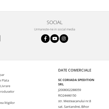
SOCIAL
Urmareste-ne in social media
DATE COMERCIALE
par
SC CORIADA SPEDITION
 Plata
SRL
 Livrare
J2008002288059
Produselor
RO24446150
str. Mesteacanului nr.8
a litigiilor
sat. Santandrei, Bihor