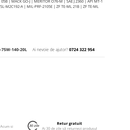
 05B | MACK GO-J | MERITOR O76-M | SAE J 2360 | API MT-1
WSL-M2C192-A | MIL-PRF-2105E | ZF TE-ML 21B | ZF TE-ML
E-75W-140-20L
Ai nevoie de ajutor?
0724 322 954
Retur gratuit
 Acum si
Ai 30 de zile să returnezi produsul