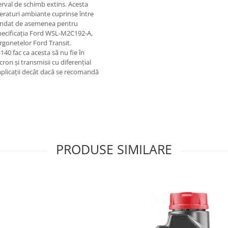
erval de schimb extins. Acesta
peraturi ambiante cuprinse între
mandat de asemenea pentru
 specificația Ford WSL-M2C192-A,
urgonetelor Ford Transit.
140 fac ca acesta să nu fie în
ron și transmisii cu diferențial
e aplicații decât dacă se recomandă
PRODUSE SIMILARE