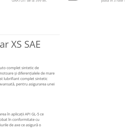
GRATUIT de la 599 lei.
plata in 3 rate !
ar XS SAE
uto complet sintetic de
otoare și diferențialele de mare
t lubrifiant complet sintetic
 avansată, pentru asigurarea unei
ea în aplicații API GL-5 ce
robat în conformitate cu
iurile de axe ce asigură o