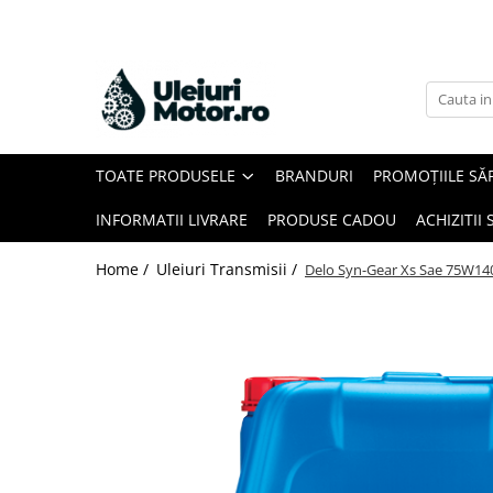
Toate Produsele
Uleiuri Motor
Uleiuri Motor Autoturisme
TOATE PRODUSELE
BRANDURI
PROMOȚIILE SĂ
Uleiuri Motor Camioane
Uleiuri Motor Motociclete
INFORMATII LIVRARE
PRODUSE CADOU
ACHIZITII 
Uleiuri Motor Utilaje Agricole
Home /
Uleiuri Transmisii /
Delo Syn-Gear Xs Sae 75W14
Uleiuri Motor Ambarcațiuni
Uleiuri Motor Comerciale
Uleiuri Motor Utilaje
Uleiuri Motor Utilaje Motociclete
Uleiuri Motor Vehicule Comerciale
Uleiuri Transmisii
Uleiuri Servodirecție