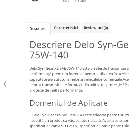
țară în 1-3 zile
Lichide Frână Motociclete
Lichide Hidraulice
Lichide Pentru Punți și Universale
Caracteristici
Review-uri
(0)
Descriere
Lichide Suspensie
Descriere Delo Syn-Ge
Lichide Suspensie Motociclete
Lichide Întreținere
75W-140
Aditivi
Lichide Întreținere Autoturisme
Delo Syn-Gear XS SAE 75W-140 este un ulei de transmisie a
Lichide Întreținere Camioane
performanță premium formulat pentru utilizarea în axele m
capacitate ale autoturismelor și vehiculelor comerciale.Aces
Lichide Întreținere Motociclete
pentru transmisii este formulat din aditivi de protecție EP
Lichide Întreținere Utilaje
protecții de înaltă performanță.
Lubrifianți Industriali
Domeniul de Aplicare
Chimicale
Unsori
• Delo Syn-Gear XS SAE 75W-140 este adecvat pentru utilizar
Produse Întreținere
necesită un produs cu vâscozitate ridicată. Acesta este ap
Mâini
specificația Scania STO 2:0 A, specificație Scania pentru ule