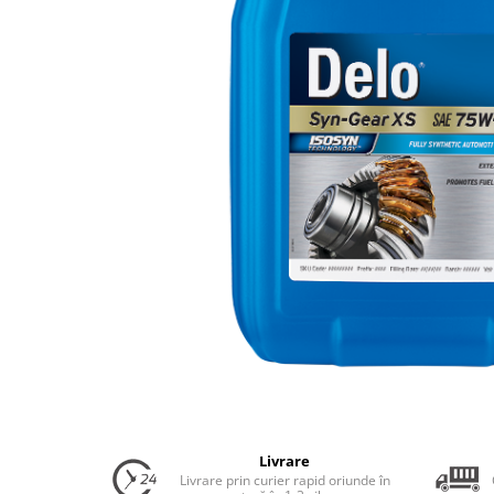
Uleiuri Transmisie Autoturisme
Uleiuri Transmisie Camioane
Uleiuri Transmisie Motociclete
Uleiuri Transmisie Utilaje
Uleiuri Transmisie Utilaje Agricole
Uleiuri Transmisie Vehicule
Comerciale
Lichide
Antigel
Antigel Autoturisme
Antigel Camioane
Antigel Motociclete
Antigel Utilaje
Lichide Răcire Vehicule Comerciale
Lichide Frână
Livrare
Livrare prin curier rapid oriunde în
Lichide Frână Autoturisme