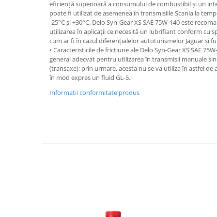
eficiență superioară a consumului de combustibil și un int
Accesorii Auto
poate fi utilizat de asemenea în transmisiile Scania la tem
Covorase Auto
-25°C și +30°C. Delo Syn-Gear XS SAE 75W-140 este reco
utilizarea în aplicații ce necesită un lubrifiant conform cu
Produse Iarnă
cum ar fi în cazul diferențialelor autoturismelor Jaguar și f
• Caracteristicile de fricțiune ale Delo Syn-Gear XS SAE 75W-
Huse Parbriz
general adecvat pentru utilizarea în transmisii manuale sinc
Lanțuri Auto
(transaxe); prin urmare, acesta nu se va utiliza în astfel d
Detailing Auto
în mod expres un fluid GL-5.
Intretinere & cosmetica auto
Informatii conformitate produs