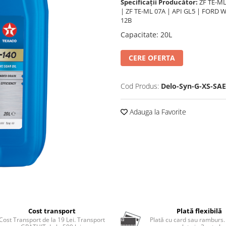
Specificații Producător:
ZF TE-ML
| ZF TE-ML 07A | API GL5 | FORD 
12B
Capacitate
:
20L
CERE OFERTA
Cod Produs:
Delo-Syn-G-XS-SA
Adauga la Favorite
Cost transport
Plată flexibilă
Cost Transport de la 19 Lei. Transport
Plată cu card sau ramburs.