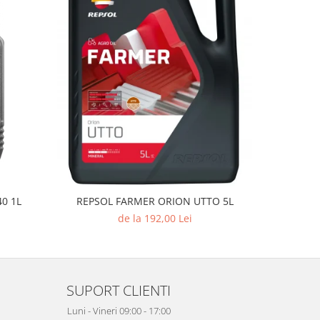
40 1L
REPSOL FARMER ORION UTTO 5L
Castrol Tr
de la 192,00 Lei
SUPORT CLIENTI
Luni - Vineri 09:00 - 17:00