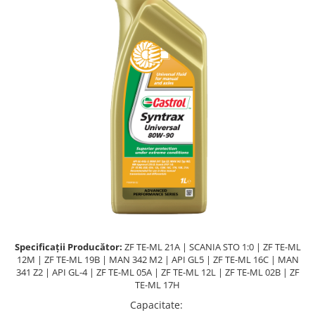
Lichide Întreținere
Aditivi
Lichide Întreținere Autoturisme
Lichide Întreținere Camioane
Lichide Întreținere Motociclete
Lichide Întreținere Utilaje
Specificații Producător:
ZF TE-ML 21A | SCANIA STO 1:0 | ZF TE-ML
12M | ZF TE-ML 19B | MAN 342 M2 | API GL5 | ZF TE-ML 16C | MAN
341 Z2 | API GL-4 | ZF TE-ML 05A | ZF TE-ML 12L | ZF TE-ML 02B | ZF
TE-ML 17H
Capacitate
: