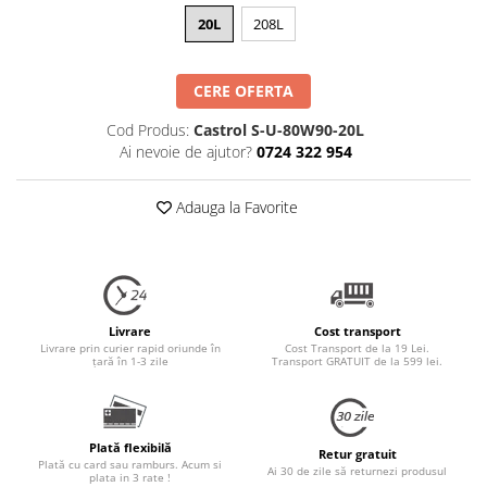
20L
208L
CERE OFERTA
Cod Produs:
Castrol S-U-80W90-20L
Ai nevoie de ajutor?
0724 322 954
Adauga la Favorite
Livrare
Cost transport
Livrare prin curier rapid oriunde în
Cost Transport de la 19 Lei.
țară în 1-3 zile
Transport GRATUIT de la 599 lei.
Plată flexibilă
Retur gratuit
Plată cu card sau ramburs. Acum si
Ai 30 de zile să returnezi produsul
plata in 3 rate !