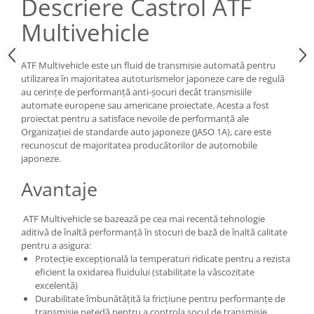
Descriere Castrol ATF
Multivehicle
ATF Multivehicle este un fluid de transmisie automată pentru
utilizarea în majoritatea autoturismelor japoneze care de regulă
au cerințe de performanță anti-șocuri decât transmisiile
automate europene sau americane proiectate. Acesta a fost
proiectat pentru a satisface nevoile de performanță ale
Organizației de standarde auto japoneze (JASO 1A), care este
recunoscut de majoritatea producătorilor de automobile
japoneze.
Avantaje
ATF Multivehicle se bazează pe cea mai recentă tehnologie
aditivă de înaltă performanță în stocuri de bază de înaltă calitate
pentru a asigura:
Protecție excepțională la temperaturi ridicate pentru a rezista
eficient la oxidarea fluidului (stabilitate la vâscozitate
excelentă)
Durabilitate îmbunătățită la fricțiune pentru performanțe de
transmisie netedă pentru a controla șocul de transmisie