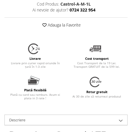
Cod Produs:
Castrol-A-M-1L
Ai nevoie de ajutor?
0724 322 954
Adauga la Favorite
Livrare
Cost transport
Livrare prin curier rapid oriunde în
Cost Transport de la 19 Lei.
țară în 1-3 zile
Transport GRATUIT de la 599 lei.
Plată flexibilă
Retur gratuit
Plată cu card sau ramburs. Acum si
Ai 30 de zile să returnezi produsul
plata in 3 rate !
Descriere