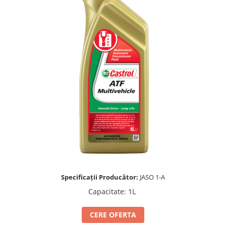
Lichide Întreținere
Aditivi
Lichide Întreținere Autoturisme
Lichide Întreținere Camioane
Lichide Întreținere Motociclete
Lichide Întreținere Utilaje
Specificații Producător:
JASO 1-A
Capacitate
:
1L
CERE OFERTA