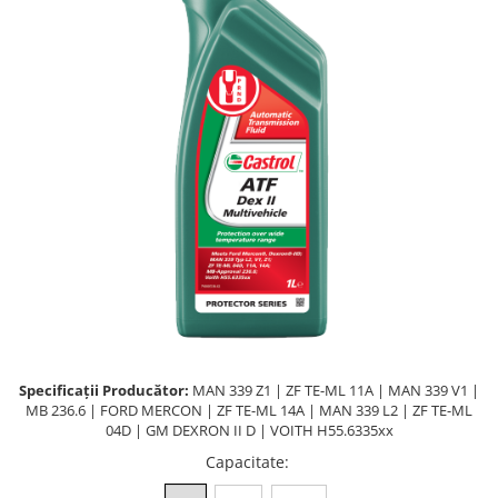
Lichide Întreținere
Aditivi
Lichide Întreținere Autoturisme
Lichide Întreținere Camioane
Lichide Întreținere Motociclete
Lichide Întreținere Utilaje
Specificații Producător:
MAN 339 Z1 | ZF TE-ML 11A | MAN 339 V1 |
MB 236.6 | FORD MERCON | ZF TE-ML 14A | MAN 339 L2 | ZF TE-ML
04D | GM DEXRON II D | VOITH H55.6335xx
Capacitate
: