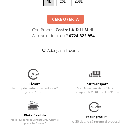
1L
20L
208L
CERE OFERTA
Cod Produs:
Castrol-A-D-II-M-1L
Ai nevoie de ajutor?
0724 322 954
Adauga la Favorite
Livrare
Cost transport
Livrare prin curier rapid oriunde în
Cost Transport de la 19 Lei.
țară în 1-3 zile
Transport GRATUIT de la 599 lei.
Plată flexibilă
Retur gratuit
Plată cu card sau ramburs. Acum si
Ai 30 de zile să returnezi produsul
plata in 3 rate !