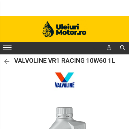
Uleiuri Motor
Uleiuri Transmisii
Lichide
Produse Întreținere
Accesorii Auto
Detailing Auto
Uleiuri Motor Autoturisme
Uleiuri Servodirecție
Antigel
Mâini
Covorase Auto
Intretinere & cosmetica auto
Antigel Autoturisme
Uleiuri Motor Camioane
Uleiuri Transmisie Autoturisme
Produse Iarnă
Antigel Camioane
Huse Parbriz
Uleiuri Motor Motociclete
Uleiuri Transmisie Camioane
Antigel Motociclete
Lanțuri Auto
VALVOLINE VR1 RACING 10W60 1L
Uleiuri Motor Utilaje Agricole
Uleiuri Transmisie Motociclete
Antigel Utilaje
Lichide Răcire Vehicule Comerciale
Uleiuri Motor Ambarcațiuni
Uleiuri Transmisie Utilaje
Lichide Frână
Uleiuri Motor Comerciale
Uleiuri Transmisie Utilaje Agricole
Lichide Frână Autoturisme
Uleiuri Motor Utilaje
Uleiuri Transmisie Vehicule
Lichide Frână Motociclete
Comerciale
Uleiuri Motor Utilaje Motociclete
Lichide Hidraulice
Uleiuri Motor Vehicule Comerciale
Lichide Pentru Punți și Universale
Lichide Suspensie