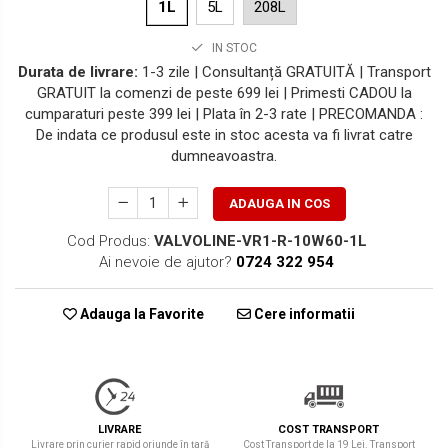
1L
5L
208L
IN STOC
Durata de livrare:
1-3 zile | Consultanță GRATUITĂ | Transport
GRATUIT la comenzi de peste 699 lei | Primesti CADOU la
cumparaturi peste 399 lei | Plata în 2-3 rate | PRECOMANDA :
De indata ce produsul este in stoc acesta va fi livrat catre
dumneavoastra.
ADAUGA IN COS
Cod Produs:
VALVOLINE-VR1-R-10W60-1L
Ai nevoie de ajutor?
0724 322 954
Adauga la Favorite
Cere informatii
LIVRARE
COST TRANSPORT
Livrare prin curier rapid oriunde în țară
Cost Transport de la 19 Lei. Transport