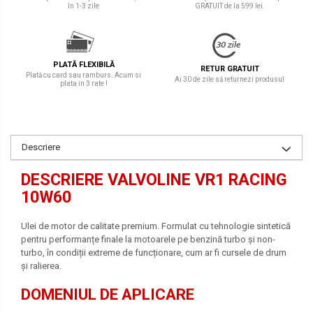
în 1-3 zile
GRATUIT de la 599 lei.
PLATĂ FLEXIBILĂ
RETUR GRATUIT
Plată cu card sau ramburs. Acum si
Ai 30 de zile să returnezi produsul
plata in 3 rate !
Descriere
DESCRIERE VALVOLINE VR1 RACING
10W60
Ulei de motor de calitate premium. Formulat cu tehnologie sintetică
pentru performanțe finale la motoarele pe benzină turbo și non-
turbo, în condiții extreme de funcționare, cum ar fi cursele de drum
și ralierea.
DOMENIUL DE APLICARE