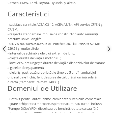
Citroen, BMW, Ford, Toyota, Hyundai şi altele.
Caracteristici
- satisface cerinţele ACEA C3-12, ACEA A3/B4, API service CF/SN şi
CF/SM,
- respectă standardele impuse de constructori auto renumiţi,
precum: BMW Longlife
- 04, VW 502.00/505.00/505 01, Porche C30, Fiat 9.55535-S2, MB
229.51 şi multe altele;
- interval de schimb a uleiului extrem de lung;
- creşte durata de viaţă a motorului;
- low SAPS, prelungeşte durata de viaţă a dispozitivelor de tratare
a gazelor de eşapament;
- uleiul îşi pastrează proprietăţile timp de 5 ani, în ambalajul
original bine închis, ferit de surse de căldură şi lumină solară
directă ( temperatura max. +40°C ).
Domeniul de Utilizare
- Potrivit pentru autoturisme, camionete şi vehicule comerciale
uşoare echipate cu motoare aspirate natural sau turbo, inclusiv
"Pumpe-DCise"(PD), diesel sau pe benzină, dotate cu sau fără