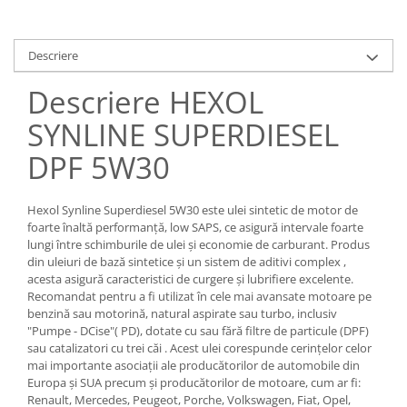
Descriere
Descriere HEXOL
SYNLINE SUPERDIESEL
DPF 5W30
Hexol Synline Superdiesel 5W30 este ulei sintetic de motor de
foarte înaltă performanţă, low SAPS, ce asigură intervale foarte
lungi între schimburile de ulei şi economie de carburant. Produs
din uleiuri de bază sintetice şi un sistem de aditivi complex ,
acesta asigură caracteristici de curgere şi lubrifiere excelente.
Recomandat pentru a fi utilizat în cele mai avansate motoare pe
benzină sau motorină, natural aspirate sau turbo, inclusiv
"Pumpe - DCise"( PD), dotate cu sau fără filtre de particule (DPF)
sau catalizatori cu trei căi . Acest ulei corespunde cerinţelor celor
mai importante asociaţii ale producătorilor de automobile din
Europa şi SUA precum şi producătorilor de motoare, cum ar fi:
Renault, Mercedes, Peugeot, Porche, Volkswagen, Fiat, Opel,