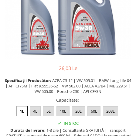
Lichide Întreținere
Aditivi
Lichide Întreținere Autoturisme
Lichide Întreținere Camioane
Lichide Întreținere Motociclete
Lichide Întreținere Utilaje
26,03 Lei
Specificații Producător:
ACEA C3-12 | VW 505.01 | BMW Long Life 04
| API CF/SM | Fiat 9.55535-S2 | VW 502.00 | ACEA A3/B4 | MB 229.51 |
VW 505.00 | Porsche C30 | API CF/SN
Capacitate
:
1L
4L
5L
10L
20L
60L
208L
IN STOC
Durata de livrare:
1-3 zile | Consultanță GRATUITĂ | Transport
GRATUIT la comenzi de peste 699 lei | Primesti CADOU la cumparaturi