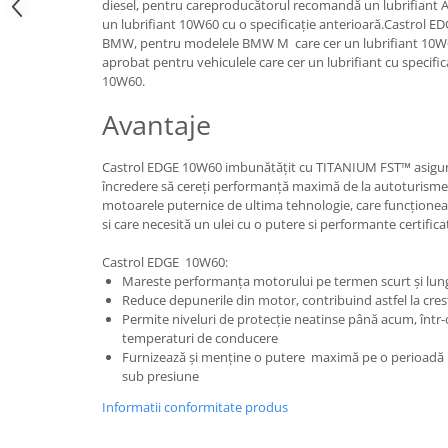
diesel, pentru careproducătorul recomandă un lubrifiant 
Accesorii Auto
un lubrifiant 10W60 cu o specificaţie anterioară.Castrol E
Covorase Auto
BMW, pentru modelele BMW M care cer un lubrifiant 10W
aprobat pentru vehiculele care cer un lubrifiant cu specific
Produse Iarnă
10W60.
Huse Parbriz
Avantaje
Lanțuri Auto
Detailing Auto
Castrol EDGE 10W60 imbunătăţit cu TITANIUM FST™ asigură
Intretinere & cosmetica auto
încredere să cereţi performanţă maximă de la autoturismel
motoarele puternice de ultima tehnologie, care funcţioneaz
si care necesită un ulei cu o putere si performante certifica
Castrol EDGE 10W60:
Mareste performanţa motorului pe termen scurt şi lun
Reduce depunerile din motor, contribuind astfel la cre
Permite niveluri de protecţie neatinse până acum, într-o 
temperaturi de conducere
Furnizează şi menţine o putere maximă pe o perioadă lu
sub presiune
Informatii conformitate produs