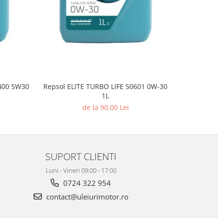
0400 5W30
Repsol ELITE TURBO LIFE 50601 0W-30
H
1L
de la 90,00 Lei
SUPORT CLIENTI
Luni - Vineri 09:00 - 17:00
0724 322 954
contact@uleiurimotor.ro