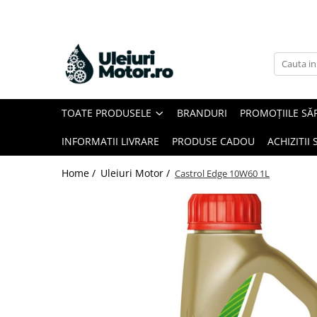
Toate Produsele
Uleiuri Motor
Uleiuri Motor Autoturisme
TOATE PRODUSELE
BRANDURI
PROMOȚIILE SĂ
Uleiuri Motor Camioane
Uleiuri Motor Motociclete
INFORMATII LIVRARE
PRODUSE CADOU
ACHIZITII 
Uleiuri Motor Utilaje Agricole
Home /
Uleiuri Motor /
Castrol Edge 10W60 1L
Uleiuri Motor Ambarcațiuni
Uleiuri Motor Comerciale
Uleiuri Motor Utilaje
Uleiuri Motor Utilaje Motociclete
Uleiuri Motor Vehicule Comerciale
Uleiuri Transmisii
Uleiuri Servodirecție