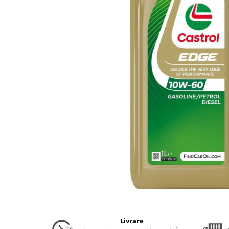
Uleiuri Transmisie Autoturisme
Uleiuri Transmisie Camioane
Uleiuri Transmisie Motociclete
Uleiuri Transmisie Utilaje
Uleiuri Transmisie Utilaje Agricole
Uleiuri Transmisie Vehicule
Comerciale
Lichide
Antigel
Antigel Autoturisme
Antigel Camioane
Antigel Motociclete
Antigel Utilaje
Lichide Răcire Vehicule Comerciale
Lichide Frână
Livrare
Lichide Frână Autoturisme