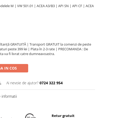
lele M | VW 501.01 | ACEA A3/B3 | API SN | API CF | ACEA
ultanță GRATUITĂ | Transport GRATUIT la comenzi de peste
turi peste 399 lei | Plata în 2-3 rate | PRECOMANDA : De
ta va fi livrat catre dumneavoastra.
A IN COS
L
Ai nevoie de ajutor?
0724 322 954
informatii
Retur gratuit