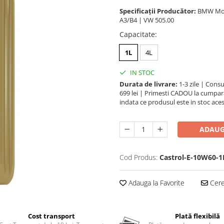
Specificații Producător:
BMW Mode
A3/B4 | VW 505.00
Capacitate
:
1L
4L
IN STOC
Durata de livrare:
1-3 zile | Cons
699 lei | Primesti CADOU la cumpara
indata ce produsul este in stoc aces
ADAUG
Cod Produs:
Castrol-E-10W60-1
Adauga la Favorite
Cere 
Cost transport
Plată flexibilă