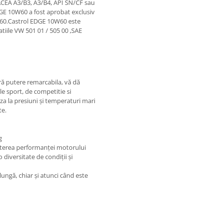
ACEA A3/B3, A3/B4, API SN/CF sau
DGE 10W60 a fost aprobat exclusiv
60.Castrol EDGE 10W60 este
atiile VW 501 01 / 505 00 ,SAE
 putere remarcabila, vă dă
e sport, de competitie si
a la presiuni şi temperaturi mari
te.
g
sterea performanţei motorului
diversitate de condiţii şi
ngă, chiar şi atunci când este