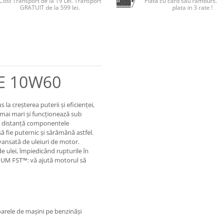
Cost Transport de la 19 Lei. Transport
Plată cu card sau ramburs.
GRATUIT de la 599 lei.
plata in 3 rate !
GE 10W60
a creşterea puterii şi eficienţei,
mai mari şi funcţionează sub
la distanţă componentele
să fie puternic şi sărămână astfel.
ansată de uleiuri de motor.
ulei, împiedicând rupturile în
NIUM FST™: vă ajută motorul să
arele de maşini pe benzinăşi