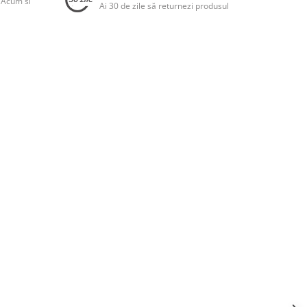
 Acum si
Ai 30 de zile să returnezi produsul