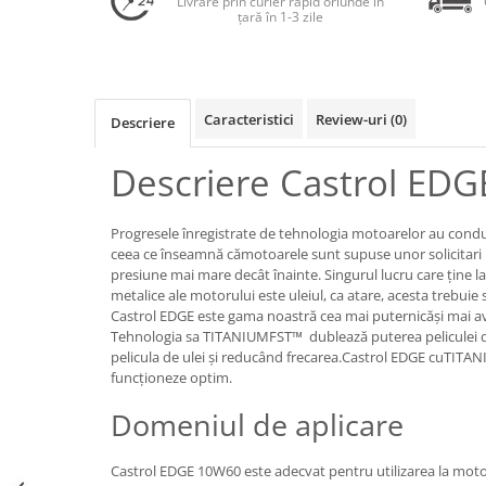
Livrare prin curier rapid oriunde în
țară în 1-3 zile
Lichide Frână Motociclete
Lichide Hidraulice
Lichide Pentru Punți și Universale
Caracteristici
Review-uri
(0)
Lichide Suspensie
Descriere
Lichide Suspensie Motociclete
Descriere Castrol ED
Lichide Întreținere
Aditivi
Progresele înregistrate de tehnologia motoarelor au condus l
Lichide Întreținere Autoturisme
ceea ce înseamnă cămotoarele sunt supuse unor solicitari 
Lichide Întreținere Camioane
presiune mai mare decât înainte. Singurul lucru care ţine 
metalice ale motorului este uleiul, ca atare, acesta trebuie 
Lichide Întreținere Motociclete
Castrol EDGE este gama noastră cea mai puternicăşi mai av
Lichide Întreținere Utilaje
Tehnologia sa TITANIUMFST™ dublează puterea peliculei de 
Lubrifianți Industriali
pelicula de ulei şi reducând frecarea.Castrol EDGE cuTITA
funcţioneze optim.
Chimicale
Unsori
Domeniul de aplicare
Produse Întreținere
Mâini
Castrol EDGE 10W60 este adecvat pentru utilizarea la moto