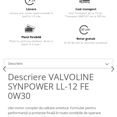
Livrare
Cost transport
Livrare prin curier rapid oriunde în
Cost Transport de la 19 Lei.
țară în 1-3 zile
Transport GRATUIT de la 599 lei.
Plată flexibilă
Retur gratuit
Plată cu card sau ramburs. Acum si
Ai 30 de zile să returnezi produsul
plata in 3 rate !
Descriere
Descriere VALVOLINE
SYNPOWER LL-12 FE
0W30
Ulei motor complet de calitate sintetică. Formulat pentru
performanță și protecție finală în toate condițiile de operare.