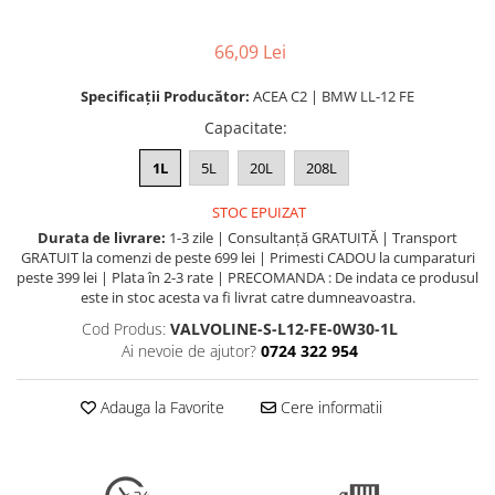
66,09 Lei
Specificații Producător:
ACEA C2 | BMW LL-12 FE
Capacitate
:
1L
5L
20L
208L
STOC EPUIZAT
Durata de livrare:
1-3 zile | Consultanță GRATUITĂ | Transport
GRATUIT la comenzi de peste 699 lei | Primesti CADOU la cumparaturi
peste 399 lei | Plata în 2-3 rate | PRECOMANDA : De indata ce produsul
este in stoc acesta va fi livrat catre dumneavoastra.
Cod Produs:
VALVOLINE-S-L12-FE-0W30-1L
Ai nevoie de ajutor?
0724 322 954
Adauga la Favorite
Cere informatii