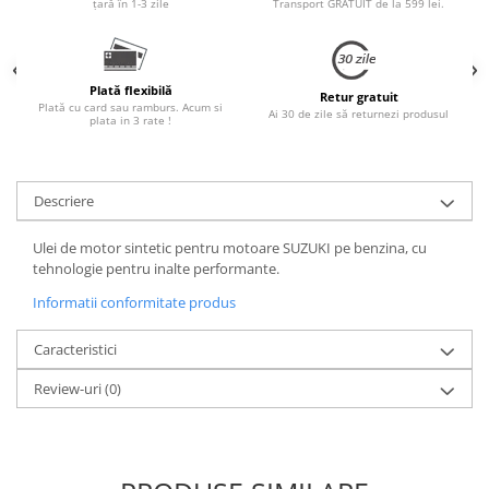
țară în 1-3 zile
Transport GRATUIT de la 599 lei.
Plată flexibilă
Retur gratuit
Plată cu card sau ramburs. Acum si
Ai 30 de zile să returnezi produsul
plata in 3 rate !
Descriere
Ulei de motor sintetic pentru motoare SUZUKI pe benzina, cu
tehnologie pentru inalte performante.
Informatii conformitate produs
Caracteristici
Review-uri
(0)