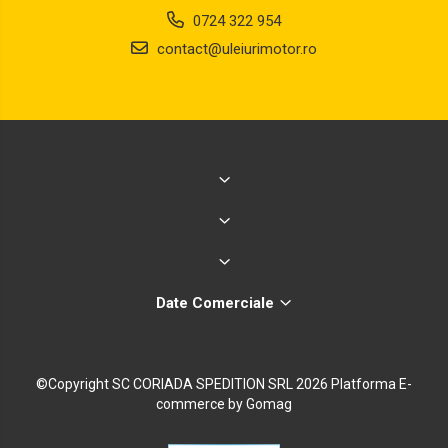
0724 322 954
contact@uleiurimotor.ro
Date Comerciale
©Copyright SC CORIADA SPEDITION SRL 2026
Platforma E-
commerce by Gomag