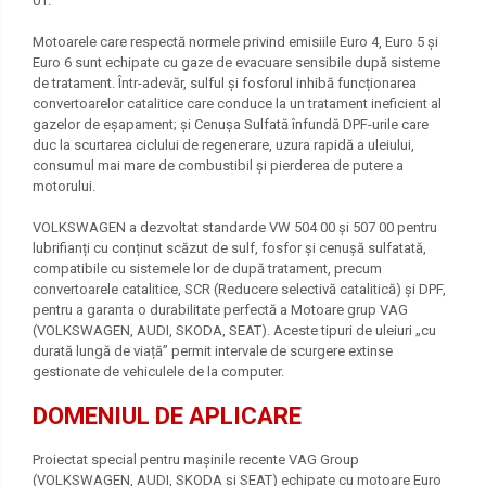
01.
Motoarele care respectă normele privind emisiile Euro 4, Euro 5 și
Euro 6 sunt echipate cu gaze de evacuare sensibile după sisteme
de tratament. Într-adevăr, sulful și fosforul inhibă funcționarea
convertoarelor catalitice care conduce la un tratament ineficient al
gazelor de eșapament; și Cenușa Sulfată înfundă DPF-urile care
duc la scurtarea ciclului de regenerare, uzura rapidă a uleiului,
consumul mai mare de combustibil și pierderea de putere a
motorului.
VOLKSWAGEN a dezvoltat standarde VW 504 00 și 507 00 pentru
lubrifianți cu conținut scăzut de sulf, fosfor și cenușă sulfatată,
compatibile cu sistemele lor de după tratament, precum
convertoarele catalitice, SCR (Reducere selectivă catalitică) și DPF,
pentru a garanta o durabilitate perfectă a Motoare grup VAG
(VOLKSWAGEN, AUDI, SKODA, SEAT). Aceste tipuri de uleiuri „cu
durată lungă de viață” permit intervale de scurgere extinse
gestionate de vehiculele de la computer.
DOMENIUL DE APLICARE
Proiectat special pentru mașinile recente VAG Group
(VOLKSWAGEN, AUDI, SKODA și SEAT) echipate cu motoare Euro