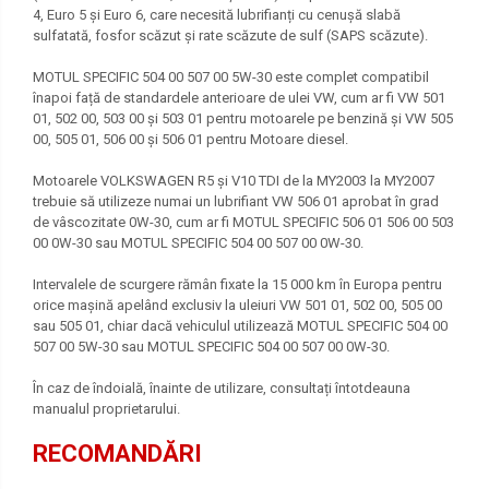
4, Euro 5 și Euro 6, care necesită lubrifianți cu cenușă slabă
sulfatată, fosfor scăzut și rate scăzute de sulf (SAPS scăzute).
MOTUL SPECIFIC 504 00 507 00 5W-30 este complet compatibil
înapoi față de standardele anterioare de ulei VW, cum ar fi VW 501
01, 502 00, 503 00 și 503 01 pentru motoarele pe benzină și VW 505
00, 505 01, 506 00 și 506 01 pentru Motoare diesel.
Motoarele VOLKSWAGEN R5 și V10 TDI de la MY2003 la MY2007
trebuie să utilizeze numai un lubrifiant VW 506 01 aprobat în grad
de vâscozitate 0W-30, cum ar fi MOTUL SPECIFIC 506 01 506 00 503
00 0W-30 sau MOTUL SPECIFIC 504 00 507 00 0W-30.
Intervalele de scurgere rămân fixate la 15 000 km în Europa pentru
orice mașină apelând exclusiv la uleiuri VW 501 01, 502 00, 505 00
sau 505 01, chiar dacă vehiculul utilizează MOTUL SPECIFIC 504 00
507 00 5W-30 sau MOTUL SPECIFIC 504 00 507 00 0W-30.
În caz de îndoială, înainte de utilizare, consultați întotdeauna
manualul proprietarului.
RECOMANDĂRI