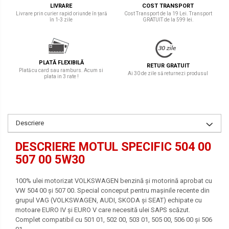
LIVRARE
COST TRANSPORT
Livrare prin curier rapid oriunde în țară
Cost Transport de la 19 Lei. Transport
în 1-3 zile
GRATUIT de la 599 lei.
PLATĂ FLEXIBILĂ
RETUR GRATUIT
Plată cu card sau ramburs. Acum si
Ai 30 de zile să returnezi produsul
plata in 3 rate !
Descriere
DESCRIERE MOTUL SPECIFIC 504 00
507 00 5W30
100% ulei motorizat VOLKSWAGEN benzină și motorină aprobat cu
VW 504 00 și 507 00. Special conceput pentru mașinile recente din
grupul VAG (VOLKSWAGEN, AUDI, SKODA și SEAT) echipate cu
motoare EURO IV și EURO V care necesită ulei SAPS scăzut.
Complet compatibil cu 501 01, 502 00, 503 01, 505 00, 506 00 și 506