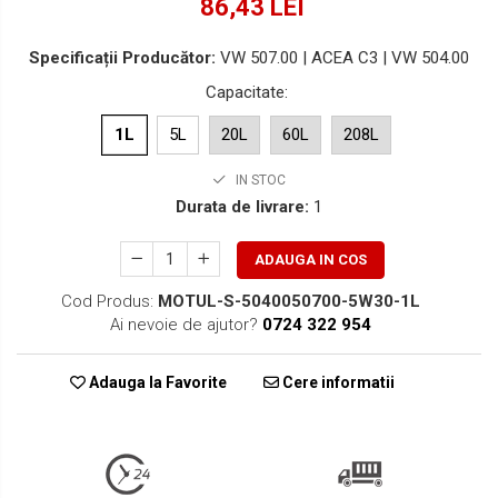
86,43 LEI
Specificații Producător:
VW 507.00 | ACEA C3 | VW 504.00
Capacitate
:
1L
5L
20L
60L
208L
IN STOC
Durata de livrare:
1
ADAUGA IN COS
Cod Produs:
MOTUL-S-5040050700-5W30-1L
Ai nevoie de ajutor?
0724 322 954
Adauga la Favorite
Cere informatii