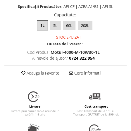
Specificații Producător:
API CF | ACEA A1/B1 | API SL
Capacitate
:
1L
5L
60L
208L
STOC EPUIZAT
Durata de livrare:
1
Cod Produs:
Motul-4000-M-10W30-1L
Ai nevoie de ajutor?
0724 322 954
Adauga la Favorite
Cere informatii
Livrare
Cost transport
Livrare prin curier rapid oriunde în
Cost Transport de la 19 Lei.
țară în 1-3 zile
Transport GRATUIT de la 599 lei.