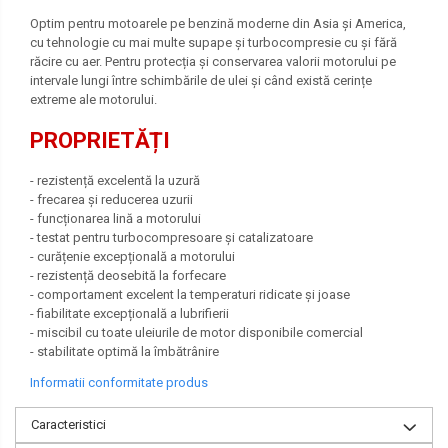
Optim pentru motoarele pe benzină moderne din Asia și America,
cu tehnologie cu mai multe supape și turbocompresie cu și fără
răcire cu aer. Pentru protecția și conservarea valorii motorului pe
intervale lungi între schimbările de ulei și când există cerințe
extreme ale motorului.
PROPRIETĂȚI
- rezistență excelentă la uzură
- frecarea și reducerea uzurii
- funcționarea lină a motorului
- testat pentru turbocompresoare și catalizatoare
- curățenie excepțională a motorului
- rezistență deosebită la forfecare
- comportament excelent la temperaturi ridicate și joase
- fiabilitate excepțională a lubrifierii
- miscibil cu toate uleiurile de motor disponibile comercial
- stabilitate optimă la îmbătrânire
Informatii conformitate produs
Caracteristici