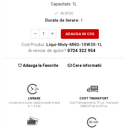
Capacitate
:
1L
IN STOC
Durata de livrare:
1
ADAUGA IN COS
Cod Produs:
Liqui-Moly-MNG-10W30-1L
Ai nevoie de ajutor?
0724 322 954
Adauga la Favorite
Cere informatii
LIVRARE
COST TRANSPORT
Livrare prin curier rapid oriunde în țară
Cost Transport de la 19 Lei. Transport
în 1-3 zile
GRATUIT de la 599 lei.