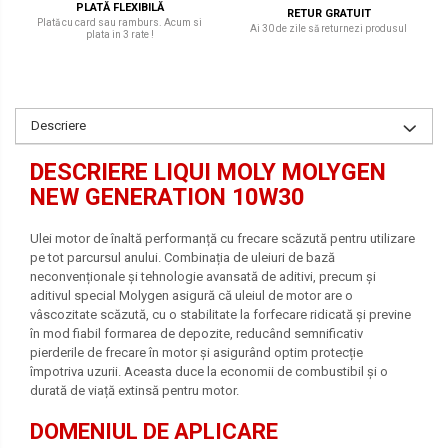
PLATĂ FLEXIBILĂ
RETUR GRATUIT
Plată cu card sau ramburs. Acum si
Ai 30 de zile să returnezi produsul
plata in 3 rate !
Descriere
DESCRIERE LIQUI MOLY MOLYGEN
NEW GENERATION 10W30
Ulei motor de înaltă performanță cu frecare scăzută pentru utilizare
pe tot parcursul anului. Combinația de uleiuri de bază
neconvenționale și tehnologie avansată de aditivi, precum și
aditivul special Molygen asigură că uleiul de motor are o
vâscozitate scăzută, cu o stabilitate la forfecare ridicată și previne
în mod fiabil formarea de depozite, reducând semnificativ
pierderile de frecare în motor și asigurând optim protecție
împotriva uzurii. Aceasta duce la economii de combustibil și o
durată de viață extinsă pentru motor.
DOMENIUL DE APLICARE