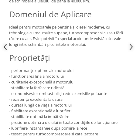
de schimbare a uleiului de până la 40.000 km.
Domeniul de Aplicare
Ideal pentru motoarele pe benzină și diesel moderne, cu
tehnologie cu mai multe supape, turbocompresor și cu sau fără
răcire cu aer. Este potrivit în special acolo unde există intervale
lungi între schimbări și cerințele motorului.
Proprietăți
- performanțe optime ale motorului
- funcționarea lină a motorului
- curățenie excepțională a motorului
- stabilitate la forfecare ridicată
- economisește combustibil și reduce emisiile poluante
- rezistență excelentă la uzură
- durată lungă de viață a motorului
- fiabilitate excepțională a lubrifierii
- stabilitate optimă la îmbătrânire
- presiune optimă a uleiului în toate condițiile de funcționare
- lubrifiere instantanee după pornire la rece
- testat pentru turbocompresoare și catalizatoare