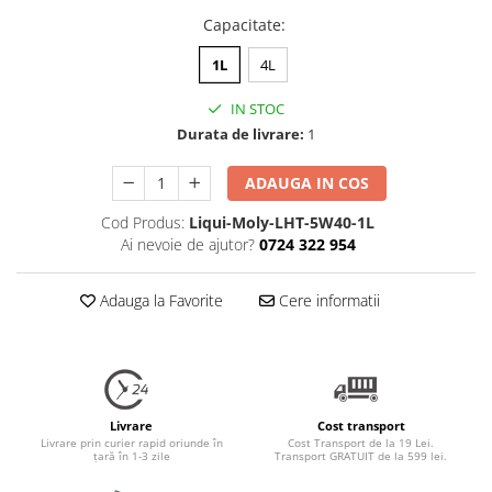
Capacitate
:
1L
4L
IN STOC
Durata de livrare:
1
ADAUGA IN COS
Cod Produs:
Liqui-Moly-LHT-5W40-1L
Ai nevoie de ajutor?
0724 322 954
Adauga la Favorite
Cere informatii
Livrare
Cost transport
Livrare prin curier rapid oriunde în
Cost Transport de la 19 Lei.
țară în 1-3 zile
Transport GRATUIT de la 599 lei.