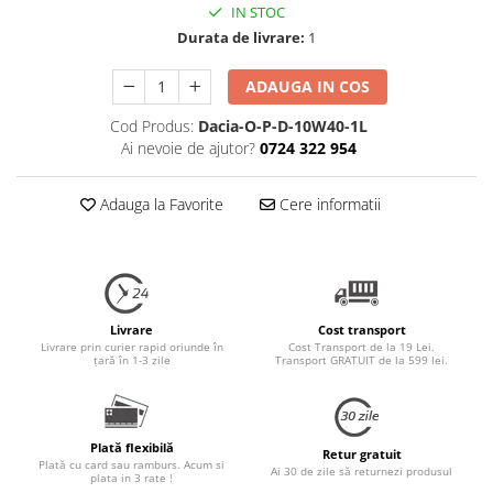
IN STOC
Durata de livrare:
1
ADAUGA IN COS
Cod Produs:
Dacia-O-P-D-10W40-1L
Ai nevoie de ajutor?
0724 322 954
Adauga la Favorite
Cere informatii
Livrare
Cost transport
Livrare prin curier rapid oriunde în
Cost Transport de la 19 Lei.
țară în 1-3 zile
Transport GRATUIT de la 599 lei.
Plată flexibilă
Retur gratuit
Plată cu card sau ramburs. Acum si
Ai 30 de zile să returnezi produsul
plata in 3 rate !