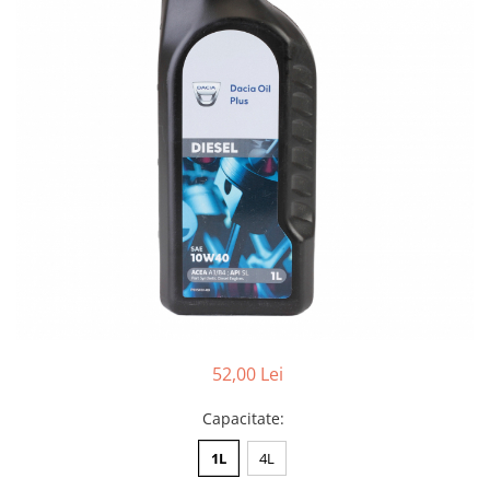
Lichide Întreținere
Aditivi
Lichide Întreținere Autoturisme
Lichide Întreținere Camioane
Lichide Întreținere Motociclete
Lichide Întreținere Utilaje
52,00 Lei
Capacitate
:
1L
4L