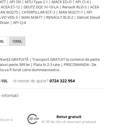
7 | API SN | MTU Type 2.1 | MACK EO-O | API CI-4 |
CEA E7-12 | DEUTZ DQC III-10-LA | Renault RLD-3 | ACEA
 MAN M3275 | CATERPILLAR ECF-3 | MAN M3271-1 | API
LVO VDS-3 | MAN M3677 | RENAULT RLD-2 | Detroit Diesel
rain | API CJ-4
08L
1000L
ultanță GRATUITĂ | Transport GRATUIT la comenzi de peste
turi peste 399 lei | Plata în 2-3 rate | PRECOMANDA : De
ta va fi livrat catre dumneavoastra.
-10L
Ai nevoie de ajutor?
0724 322 954
informatii
Retur gratuit
 Acum si
Ai 30 de zile să returnezi produsul