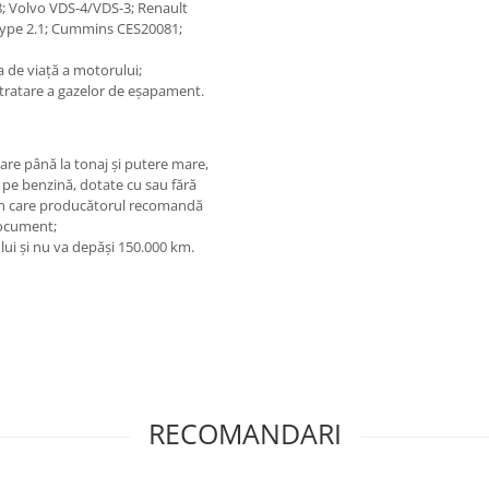
 Volvo VDS-4/VDS-3; Renault
Type 2.1; Cummins CES20081;
a de viaţă a motorului;
e tratare a gazelor de eşapament.
oare până la tonaj şi putere mare,
 pe benzină, dotate cu sau fără
zul în care producătorul recomandă
 document;
lui şi nu va depăşi 150.000 km.
RECOMANDARI