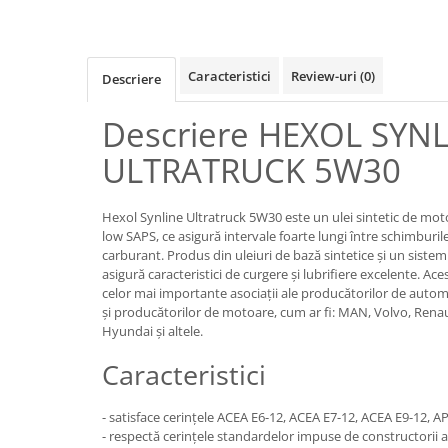
Lichide Frână Motociclete
Lichide Hidraulice
Caracteristici
Review-uri
(0)
Descriere
Lichide Pentru Punți și Universale
Lichide Suspensie
Descriere HEXOL SYN
Lichide Suspensie Motociclete
ULTRATRUCK 5W30
Lichide Întreținere
Aditivi
Hexol Synline Ultratruck 5W30 este un ulei sintetic de mot
Lichide Întreținere Autoturisme
low SAPS, ce asigură intervale foarte lungi între schimburil
Lichide Întreținere Camioane
carburant. Produs din uleiuri de bază sintetice şi un sistem
asigură caracteristici de curgere şi lubrifiere excelente. Ac
Lichide Întreținere Motociclete
celor mai importante asociaţii ale producătorilor de auto
Lichide Întreținere Utilaje
şi producătorilor de motoare, cum ar fi: MAN, Volvo, Renaul
Lubrifianți Industriali
Hyundai şi altele.
Chimicale
Caracteristici
Unsori
Produse Întreținere
- satisface cerinţele ACEA E6-12, ACEA E7-12, ACEA E9-12, AP
Mâini
- respectă cerinţele standardelor impuse de constructorii a