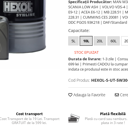
Specificații Producător:
MAN M347
SCANIA LOW ASH | VOLVO VDS-4 | A
E9-12 | ACEA E6-12 | MB 228.51 |
228.31 | CUMMINS CES 20081 | VO
DDC PGOS 93K218 | DAF/Standard D
Capacitate
:
5L
10L
20L
60L
2
STOC EPUIZAT
Durata de livrare:
1-3 zile | Cons
699 lei | Primesti CADOU la cumpara
indata ce produsul este in stoc aces
Cod Produs:
HEXOL-S-UT-5W30
Adauga la Favorite
Cere 
Cost transport
Plată flexibilă
Cost Transport de la 19 Lei. Transport
Plată cu card sau ramburs.
GRATUIT de la 599 lei.
plata in 3 rate !