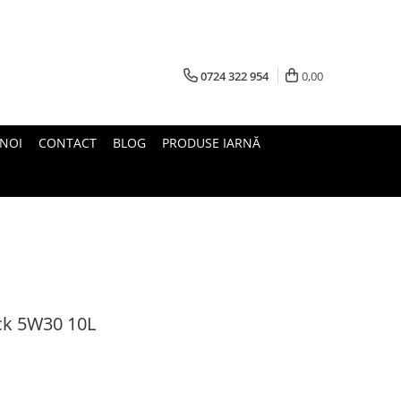
0724 322 954
0,00
 NOI
CONTACT
BLOG
PRODUSE IARNĂ
uck 5W30 10L