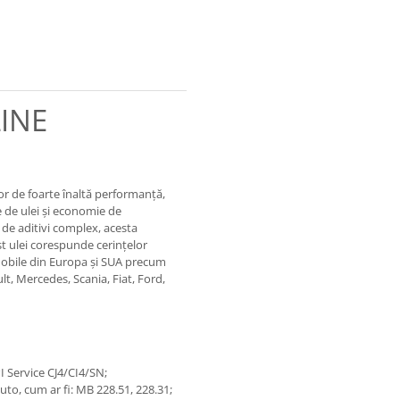
LINE
or de foarte înaltă performanţă,
e de ulei şi economie de
 de aditivi complex, acesta
est ulei corespunde cerinţelor
mobile din Europa şi SUA precum
t, Mercedes, Scania, Fiat, Ford,
I Service CJ4/CI4/SN;
uto, cum ar fi: MB 228.51, 228.31;