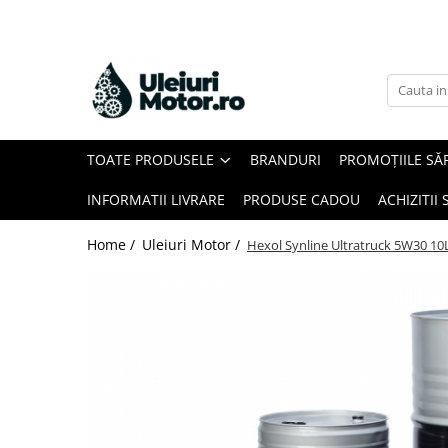
Toate Produsele
Uleiuri Motor
Uleiuri Motor Autoturisme
TOATE PRODUSELE
BRANDURI
PROMOȚIILE SĂ
Uleiuri Motor Camioane
Uleiuri Motor Motociclete
INFORMATII LIVRARE
PRODUSE CADOU
ACHIZITII 
Uleiuri Motor Utilaje Agricole
Home /
Uleiuri Motor /
Hexol Synline Ultratruck 5W30 10
Uleiuri Motor Ambarcațiuni
Uleiuri Motor Comerciale
Uleiuri Motor Utilaje
Uleiuri Motor Utilaje Motociclete
Uleiuri Motor Vehicule Comerciale
Uleiuri Transmisii
Uleiuri Servodirecție