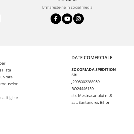
Urmareste-ne in social media
DATE COMERCIALE
par
SC CORIADA SPEDITION
 Plata
SRL
 Livrare
J2008002288059
Produselor
RO24446150
str. Mesteacanului nr.8
a litigiilor
sat. Santandrei, Bihor