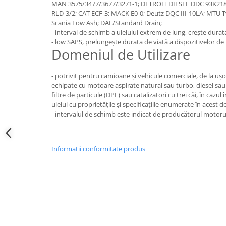
MAN 3575/3477/3677/3271-1; DETROIT DIESEL DDC 93K218;
Accesorii Auto
RLD-3/2; CAT ECF-3; MACK E0-0; Deutz DQC III-10LA; MTU 
Covorase Auto
Scania Low Ash; DAF/Standard Drain;
- interval de schimb a uleiului extrem de lung, creşte durat
Produse Iarnă
- low SAPS, prelungeşte durata de viaţă a dispozitivelor d
Domeniul de Utilizare
Huse Parbriz
Lanțuri Auto
- potrivit pentru camioane şi vehicule comerciale, de la uş
Detailing Auto
echipate cu motoare aspirate natural sau turbo, diesel sau
Intretinere & cosmetica auto
filtre de particule (DPF) sau catalizatori cu trei căi, în ca
uleiul cu proprietăţile şi specificaţiile enumerate în acest
- intervalul de schimb este indicat de producătorul motoru
Informatii conformitate produs