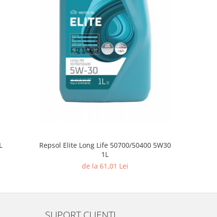
L
Repsol Elite Long Life 50700/50400 5W30
Repsol EL
1L
de la 61,01 Lei
SUPORT CLIENTI