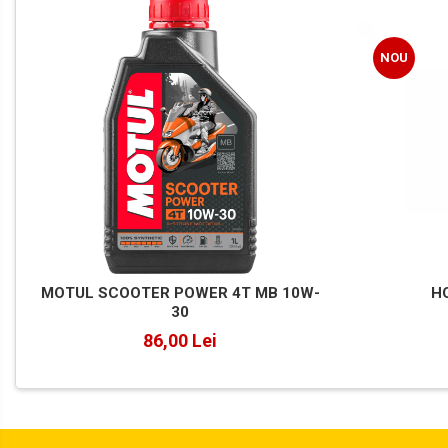
Mâini
Accesorii Auto
Detailing Auto
Covorase Auto
NOU
Produse Iarnă
Huse Parbriz
Lanțuri Auto
Intretinere & cosmetica auto
MOTUL SCOOTER POWER 4T MB 10W-
H
30
86,00 Lei