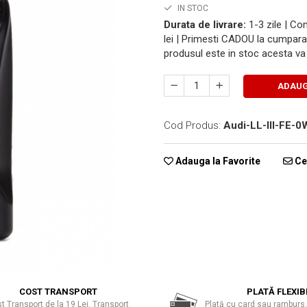
IN STOC
Durata de livrare:
1-3 zile | C
lei | Primesti CADOU la cumpara
produsul este in stoc acesta va 
ADAUG
Cod Produs:
Audi-LL-III-FE-
Adauga la Favorite
Cer
COST TRANSPORT
PLATĂ FLEXIB
t Transport de la 19 Lei. Transport
Plată cu card sau ramburs.