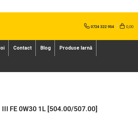
0724 322 954
0,00
oi
Contact
Blog
Produse Iarnă
III FE 0W30 1L [504.00/507.00]