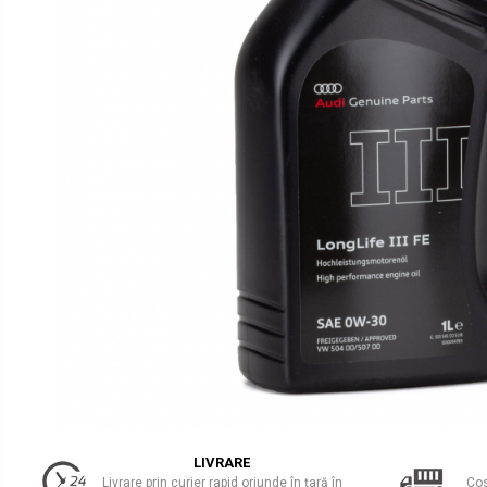
Uleiuri Transmisie Autoturisme
Uleiuri Transmisie Camioane
Uleiuri Transmisie Motociclete
Uleiuri Transmisie Utilaje
Uleiuri Transmisie Utilaje Agricole
Uleiuri Transmisie Vehicule
Comerciale
Lichide
Antigel
Antigel Autoturisme
Antigel Camioane
Antigel Motociclete
Antigel Utilaje
Lichide Răcire Vehicule Comerciale
Lichide Frână
LIVRARE
Livrare prin curier rapid oriunde în țară în
Cos