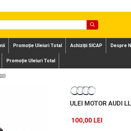
nii
Promoție Uleiuri Total
Achiziții SICAP
Despre N
Promoție Uleiuri Total
.00]
ULEI MOTOR AUDI LL 
100,00 LEI