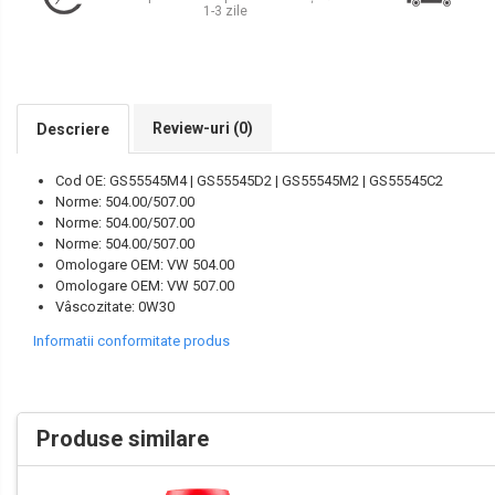
Lichide Frână Autoturisme
1-3 zile
Lichide Frână Motociclete
Lichide Hidraulice
Lichide Pentru Punți și Universale
Review-uri
(0)
Descriere
Lichide Suspensie
Lichide Suspensie Motociclete
Cod OE: GS55545M4 | GS55545D2 | GS55545M2 | GS55545C2
Lichide Întreținere
Norme: 504.00/507.00
Norme: 504.00/507.00
Aditivi
Norme: 504.00/507.00
Lichide Întreținere Autoturisme
Omologare OEM: VW 504.00
Omologare OEM: VW 507.00
Lichide Întreținere Camioane
Vâscozitate: 0W30
Lichide Întreținere Motociclete
Informatii conformitate produs
Lichide Întreținere Utilaje
Lubrifianți Industriali
Chimicale
Produse similare
Unsori
Produse Întreținere