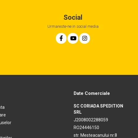
Social
Urmareste-ne in social media
Date Comerciale
SC CORIADA SPEDITION
ata
SRL
rare
J2008002288059
uselor
RO24446150
str. Mesteacanului nr.8