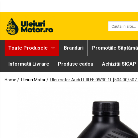
Toate Produsele
Uleiuri Motor
Uleiuri Motor Autoturisme
Toate Produsele
Branduri
Promoțiile Săptămâ
Uleiuri Motor Camioane
Uleiuri Motor Motociclete
Informatii Livrare
Produse cadou
Achizitii SICAP
Uleiuri Motor Utilaje Agricole
Uleiuri Motor Ambarcațiuni
Home /
Uleiuri Motor /
Ulei motor Audi LL III FE 0W30 1L [504.00/507
Uleiuri Motor Comerciale
Uleiuri Motor Utilaje
Uleiuri Motor Utilaje Motociclete
Uleiuri Motor Vehicule Comerciale
Uleiuri Transmisii
Uleiuri Servodirecție