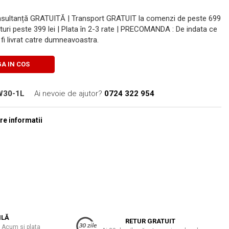
onsultanță GRATUITĂ | Transport GRATUIT la comenzi de peste 699
turi peste 399 lei | Plata în 2-3 rate | PRECOMANDA : De indata ce
fi livrat catre dumneavoastra.
A IN COS
0W30-1L
Ai nevoie de ajutor?
0724 322 954
e informatii
ILĂ
RETUR GRATUIT
 Acum si plata