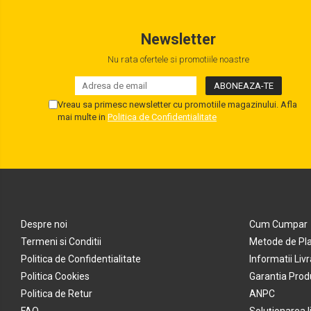
Newsletter
Nu rata ofertele si promotiile noastre
Vreau sa primesc newsletter cu promotiile magazinului. Afla
mai multe in
Politica de Confidentialitate
Despre noi
Cum Cumpar
Termeni si Conditii
Metode de Pl
Politica de Confidentialitate
Informatii Liv
Politica Cookies
Garantia Prod
Politica de Retur
ANPC