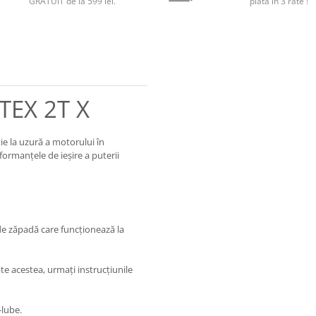
GRATUIT de la 599 lei.
plata in 3 rate !
TEX 2T X
ie la uzură a motorului în
ormanțele de ieșire a puterii
e zăpadă care funcționează la
ate acestea, urmați instrucțiunile
-lube.