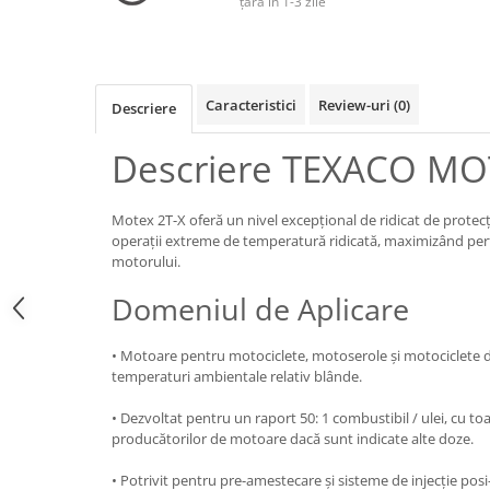
țară în 1-3 zile
Lichide Frână Motociclete
Lichide Hidraulice
Lichide Pentru Punți și Universale
Caracteristici
Review-uri
(0)
Descriere
Lichide Suspensie
Descriere TEXACO MO
Lichide Suspensie Motociclete
Lichide Întreținere
Aditivi
Motex 2T-X oferă un nivel excepțional de ridicat de protecț
operații extreme de temperatură ridicată, maximizând perf
Lichide Întreținere Autoturisme
motorului.
Lichide Întreținere Camioane
Domeniul de Aplicare
Lichide Întreținere Motociclete
Lichide Întreținere Utilaje
• Motoare pentru motociclete, motoserole și motociclete d
Lubrifianți Industriali
temperaturi ambientale relativ blânde.
Chimicale
Unsori
• Dezvoltat pentru un raport 50: 1 combustibil / ulei, cu to
producătorilor de motoare dacă sunt indicate alte doze.
Produse Întreținere
Mâini
• Potrivit pentru pre-amestecare și sisteme de injecție posi