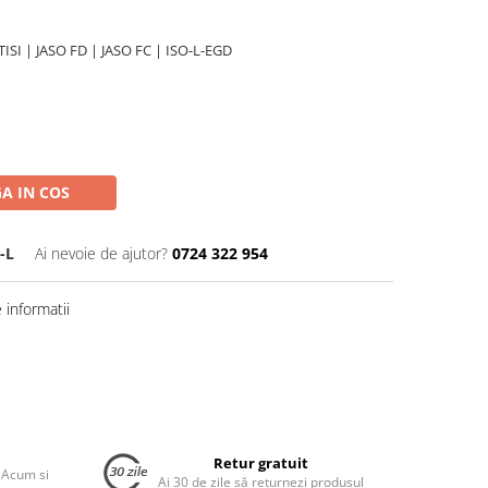
 TISI | JASO FD | JASO FC | ISO-L-EGD
A IN COS
-L
Ai nevoie de ajutor?
0724 322 954
informatii
Retur gratuit
 Acum si
Ai 30 de zile să returnezi produsul