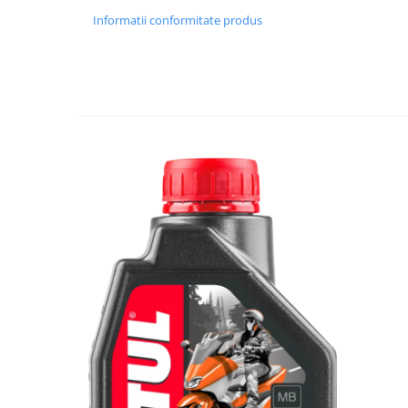
Accesorii Auto
Informatii conformitate produs
Covorase Auto
Produse Iarnă
Huse Parbriz
Lanțuri Auto
Detailing Auto
Intretinere & cosmetica auto