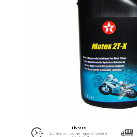
Uleiuri Transmisie Autoturisme
Uleiuri Transmisie Camioane
Uleiuri Transmisie Motociclete
Uleiuri Transmisie Utilaje
Uleiuri Transmisie Utilaje Agricole
Uleiuri Transmisie Vehicule
Comerciale
Lichide
Antigel
Antigel Autoturisme
Antigel Camioane
Antigel Motociclete
Antigel Utilaje
Lichide Răcire Vehicule Comerciale
Lichide Frână
Livrare
Livrare prin curier rapid oriunde în
Lichide Frână Autoturisme