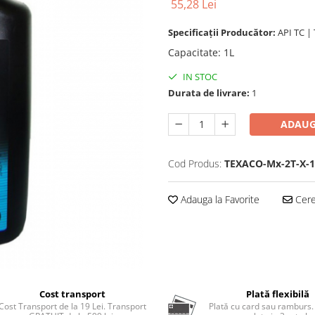
55,28 Lei
Specificații Producător:
API TC |
Capacitate
:
1L
IN STOC
Durata de livrare:
1
ADAUG
Cod Produs:
TEXACO-Mx-2T-X-1
Adauga la Favorite
Cere 
Cost transport
Plată flexibilă
Cost Transport de la 19 Lei. Transport
Plată cu card sau ramburs.