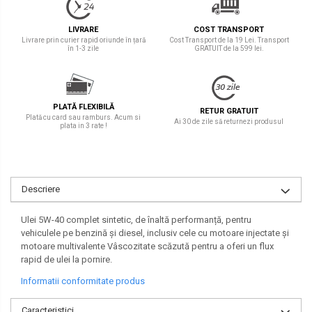
LIVRARE
COST TRANSPORT
Livrare prin curier rapid oriunde în țară
Cost Transport de la 19 Lei. Transport
în 1-3 zile
GRATUIT de la 599 lei.
PLATĂ FLEXIBILĂ
RETUR GRATUIT
Plată cu card sau ramburs. Acum si
Ai 30 de zile să returnezi produsul
plata in 3 rate !
Descriere
Ulei 5W-40 complet sintetic, de înaltă performanță, pentru
vehiculele pe benzină și diesel, inclusiv cele cu motoare injectate și
motoare multivalente Vâscozitate scăzută pentru a oferi un flux
rapid de ulei la pornire.
Informatii conformitate produs
Caracteristici