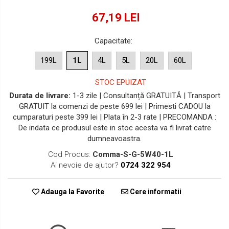
67,19 LEI
Capacitate
:
199L
1L
4L
5L
20L
60L
STOC EPUIZAT
Durata de livrare:
1-3 zile | Consultanță GRATUITĂ | Transport
GRATUIT la comenzi de peste 699 lei | Primesti CADOU la
cumparaturi peste 399 lei | Plata în 2-3 rate | PRECOMANDA :
De indata ce produsul este in stoc acesta va fi livrat catre
dumneavoastra.
Cod Produs:
Comma-S-G-5W40-1L
Ai nevoie de ajutor?
0724 322 954
Adauga la Favorite
Cere informatii