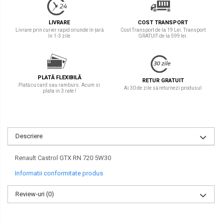
LIVRARE
COST TRANSPORT
Livrare prin curier rapid oriunde în țară
Cost Transport de la 19 Lei. Transport
în 1-3 zile
GRATUIT de la 599 lei.
PLATĂ FLEXIBILĂ
RETUR GRATUIT
Plată cu card sau ramburs. Acum si
Ai 30 de zile să returnezi produsul
plata in 3 rate !
Descriere
Renault Castrol GTX RN 720 5W30
Informatii conformitate produs
Review-uri
(0)