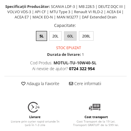
Specificații Producător:
SCANIA LDF-3 | MB 228.5 | DEUTZ DQC III |
VOLVO VDS-3 | API CF | MTU Type 3 | Renault VI RLD-2 | ACEA E4 |
ACEA E7 | MACK EO-N | MAN M3277 | DAF Extended Drain
Capacitate
:
5L
20L
60L
208L
STOC EPUIZAT
Durata de livrare:
1
Cod Produs:
MOTUL-TU-10W40-5L
Ai nevoie de ajutor?
0724 322 954
Adauga la Favorite
Cere informatii
Livrare
Cost transport
Livrare prin curier rapid oriunde în
Cost Transport de la 19 Lei.
țară în 1-3 zile
Transport GRATUIT de la 599 lei.