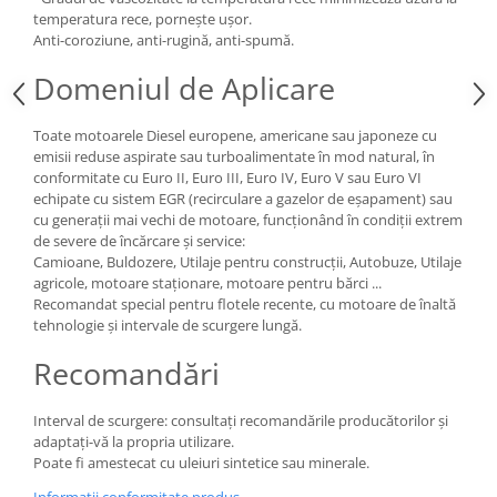
temperatura rece, pornește ușor.
Anti-coroziune, anti-rugină, anti-spumă.
Domeniul de Aplicare
Toate motoarele Diesel europene, americane sau japoneze cu
emisii reduse aspirate sau turboalimentate în mod natural, în
conformitate cu Euro II, Euro III, Euro IV, Euro V sau Euro VI
echipate cu sistem EGR (recirculare a gazelor de eșapament) sau
cu generații mai vechi de motoare, funcționând în condiții extrem
de severe de încărcare și service:
Camioane, Buldozere, Utilaje pentru construcții, Autobuze, Utilaje
agricole, motoare staționare, motoare pentru bărci ...
Recomandat special pentru flotele recente, cu motoare de înaltă
tehnologie și intervale de scurgere lungă.
Recomandări
Interval de scurgere: consultați recomandările producătorilor și
adaptați-vă la propria utilizare.
Poate fi amestecat cu uleiuri sintetice sau minerale.
Informatii conformitate produs