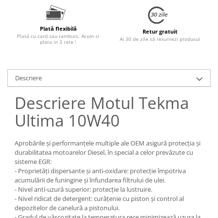
Plată flexibilă
Retur gratuit
Plată cu card sau ramburs. Acum si
Ai 30 de zile să returnezi produsul
plata in 3 rate !
Descriere
Descriere Motul Tekma
Ultima 10W40
Aprobările și performanțele multiple ale OEM asigură protecția și
durabilitatea motoarelor Diesel, în special a celor prevăzute cu
sisteme EGR:
- Proprietăți dispersante și anti-oxidare: protecție împotriva
acumulării de funingine și înfundarea filtrului de ulei.
- Nivel anti-uzură superior: protecție la lustruire.
- Nivel ridicat de detergent: curățenie cu piston și control al
depozitelor de canelură a pistonului.
- Gradul de vâscozitate la temperatura rece minimizează uzura la