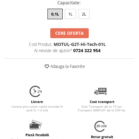
Capacitate
:
0,1L
1L
2L
CERE OFERTA
Cod Produs:
MOTUL-G2T-Hi-Tech-01L
Ai nevoie de ajutor?
0724 322 954
Adauga la Favorite
Livrare
Cost transport
Livrare prin curier rapid oriunde în
Cost Transport de la 19 Lei.
țară în 1-3 zile
Transport GRATUIT de la 599 lei.
Plată flexibilă
Retur gratuit