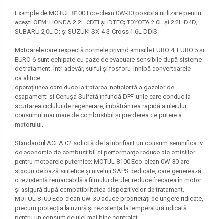
Exemple de MOTUL 8100 Eco-clean 0W-30 posibilă utilizare pentru
acești OEM: HONDA 2.2L CDTI și iDTEC; TOYOTA 2.0L și 2.2L D4D;
SUBARU 2,0L D; și SUZUKI SX-4 S-Cross 1.6L DDIS.
Motoarele care respectă normele privind emisiile EURO 4, EURO 5 și
EURO 6 sunt echipate cu gaze de evacuare sensibile după sisteme
de tratament. Într-adevăr, sulful și fosforul inhibă convertoarele
catalitice
operațiunea care duce la tratarea ineficientă a gazelor de
eșapament; și Cenușa Sulfată înfundă DPF-urile care conduc la
scurtarea ciclului de regenerare, îmbătrânirea rapidă a uleiului,
consumul mai mare de combustibil și pierderea de putere a
motorului.
Standardul ACEA C2 solicită de la lubrifiant un consum semnificativ
de economie de combustibil și performanțe reduse ale emisiilor
pentru motoarele puternice: MOTUL 8100 Eco-clean 0W-30 are
stocuri de bază sintetice și niveluri SAPS dedicate, care generează
o rezistență remarcabilă a filmului de ulei, reduce frecarea în motor
și asigură după compatibilitatea dispozitivelor de tratament.
MOTUL 8100 Eco-clean 0W-30 aduce proprietăți de ungere ridicate,
precum protecția la uzură și rezistența la temperatură ridicată
pentru un consum de ulei mai bine controlat.