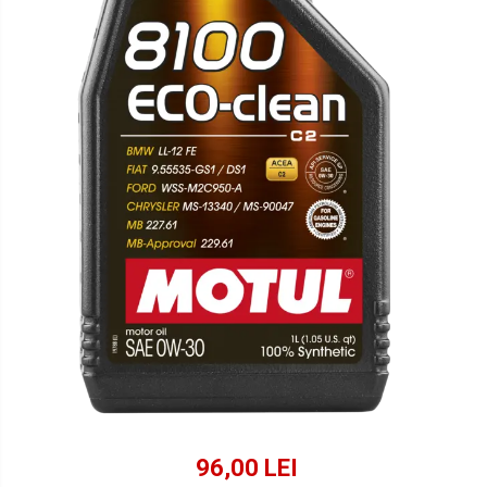
Lichide Suspensie Motociclete
Lichide Întreținere
Aditivi
Lichide Întreținere Autoturisme
Lichide Întreținere Camioane
Lichide Întreținere Motociclete
Lichide Întreținere Utilaje
96,00 LEI