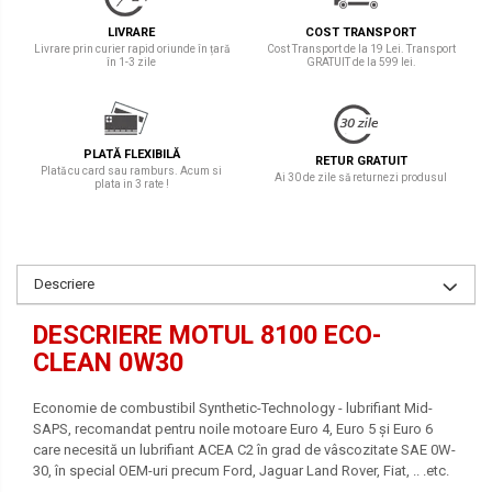
LIVRARE
COST TRANSPORT
Livrare prin curier rapid oriunde în țară
Cost Transport de la 19 Lei. Transport
în 1-3 zile
GRATUIT de la 599 lei.
PLATĂ FLEXIBILĂ
RETUR GRATUIT
Plată cu card sau ramburs. Acum si
Ai 30 de zile să returnezi produsul
plata in 3 rate !
Descriere
DESCRIERE MOTUL 8100 ECO-
CLEAN 0W30
Economie de combustibil Synthetic-Technology - lubrifiant Mid-
SAPS, recomandat pentru noile motoare Euro 4, Euro 5 și Euro 6
care necesită un lubrifiant ACEA C2 în grad de vâscozitate SAE 0W-
30, în special OEM-uri precum Ford, Jaguar Land Rover, Fiat, .. .etc.