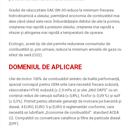
Gradul de vâscozitate SAE 0W-30 reduce la minimum frecarea
hidrodinamică a uleiului, permițând economia de combustibil mai
ales când uleiul este rece. Îmbunătățește debitul de ulei la pornire,
creșterea mai rapidă a presiunii uleiului, creșterea mai rapidă a
vitezei și atingerea mai rapidă a temperaturii de operare.
Ecologic, acest tip de ulei permite reducerea consumului de
combustibil și, prin urmare, reduce la minimum emisiile de gaze cu
efect de seră (CO2).
DOMENIUL DE APLICARE
Ulei de motor 100% de combustibil sintetic de înaltă performanță,
special conceput pentru OEM-urile care necesită frecare scăzută,
vâscozitate HTHS scăzută (≥ 2,9 mPa.s) și ulei „Mid SAPS” cu un
conținut redus de cenușă sulfată (≤ 0,8%), fosfor (≤ 0,09 %) și sulf
(≤ 0,3%). Potrivit pentru ultimele generații de motoare pe benzină și
diesel, 4 EURO, EURO 5 și EURO 6 reglementări conforme, care
necesită un lubrifiant „Economie de combustibil”: standard ACEA
C2. Compatibil cu convertoare catalitice și filtre de particule diesel
(DPF).