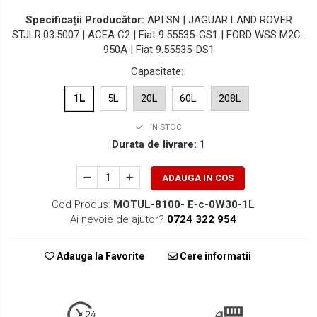
Specificații Producător:
API SN | JAGUAR LAND ROVER
STJLR.03.5007 | ACEA C2 | Fiat 9.55535-GS1 | FORD WSS M2C-
950A | Fiat 9.55535-DS1
Capacitate
:
1L
5L
20L
60L
208L
IN STOC
Durata de livrare:
1
ADAUGA IN COS
Cod Produs:
MOTUL-8100- E-c-0W30-1L
Ai nevoie de ajutor?
0724 322 954
Adauga la Favorite
Cere informatii