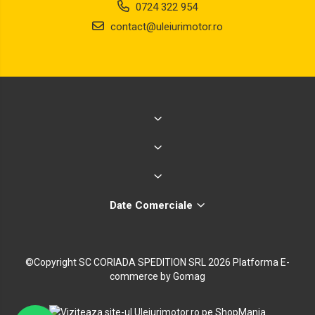
0724 322 954
contact@uleiurimotor.ro
Date Comerciale
©Copyright SC CORIADA SPEDITION SRL 2026
Platforma E-
commerce by Gomag