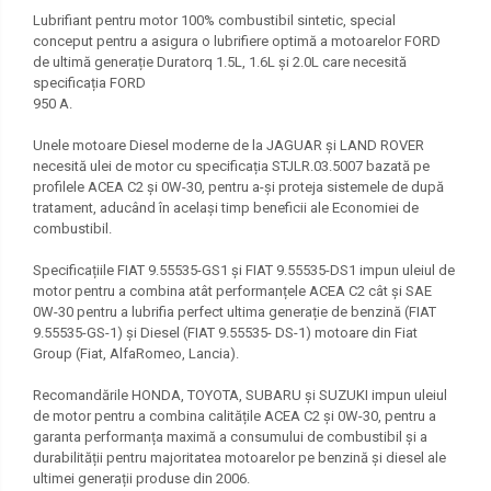
Lubrifiant pentru motor 100% combustibil sintetic, special
conceput pentru a asigura o lubrifiere optimă a motoarelor FORD
de ultimă generație Duratorq 1.5L, 1.6L și 2.0L care necesită
specificația FORD
950 A.
Unele motoare Diesel moderne de la JAGUAR și LAND ROVER
necesită ulei de motor cu specificația STJLR.03.5007 bazată pe
profilele ACEA C2 și 0W-30, pentru a-și proteja sistemele de după
tratament, aducând în același timp beneficii ale Economiei de
combustibil.
Specificațiile FIAT 9.55535-GS1 și FIAT 9.55535-DS1 impun uleiul de
motor pentru a combina atât performanțele ACEA C2 cât și SAE
0W-30 pentru a lubrifia perfect ultima generație de benzină (FIAT
9.55535-GS-1) și Diesel (FIAT 9.55535- DS-1) motoare din Fiat
Group (Fiat, AlfaRomeo, Lancia).
Recomandările HONDA, TOYOTA, SUBARU și SUZUKI impun uleiul
de motor pentru a combina calitățile ACEA C2 și 0W-30, pentru a
garanta performanța maximă a consumului de combustibil și a
durabilității pentru majoritatea motoarelor pe benzină și diesel ale
ultimei generații produse din 2006.