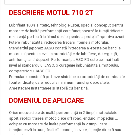
DESCRIERE MOTUL 710 2T
Lubrifiant 100% sintetic, tehnologie Ester, special conceput pentru
motoare de înaltă performanță care funcționează la turații ridicate,
rezistență perfectă la filmul de ulei pentru a proteja împotriva uzurii.
Putere îmbunătățită, reducerea frecării interne a motorului.
Standardul japonez JASO constă în trecerea a 4 teste pe bancile
motorului pentru a evalua proprietățile de lubrifiere, detergență,
anti-fum și anti-depozit. Performanța JASO FD este cel mai înalt
nivel al standardului JASO, o curățenie îmbunătățită a motorului,
comparativ cu JASO FC.
Formulare construită pe baze sintetice cu proprietăți de combustie
foarte ridicate, care reduc la minimum fumul și depozitele.
Amestecare instantanee și stabilă cu benzină.
DOMENIUL DE APLICARE
Orice motociclete de înaltă performanță în 2 timpi, motociclete
sport, replici, trasee, motociclete off road, enduro, mopeduri ...
echipat cu motoare de înaltă performanță în 2 timpi, care
funcționează la turații înalte în condiții severe, injecție directă sau