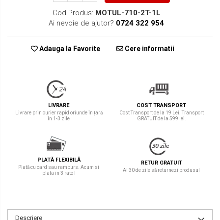
Cod Produs:
MOTUL-710-2T-1L
Ai nevoie de ajutor?
0724 322 954
Adauga la Favorite
Cere informatii
LIVRARE
COST TRANSPORT
Livrare prin curier rapid oriunde în țară
Cost Transport de la 19 Lei. Transport
în 1-3 zile
GRATUIT de la 599 lei.
PLATĂ FLEXIBILĂ
RETUR GRATUIT
Plată cu card sau ramburs. Acum si
Ai 30 de zile să returnezi produsul
plata in 3 rate !
Descriere