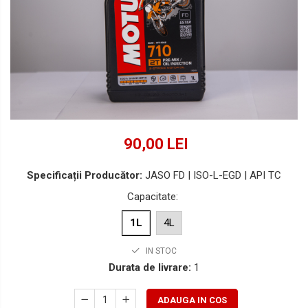
Lichide Suspensie Motociclete
Lichide Întreținere
Aditivi
Lichide Întreținere Autoturisme
Lichide Întreținere Camioane
Lichide Întreținere Motociclete
Lichide Întreținere Utilaje
90,00 LEI
Specificații Producător:
JASO FD | ISO-L-EGD | API TC
Capacitate
:
1L
4L
IN STOC
Durata de livrare:
1
ADAUGA IN COS