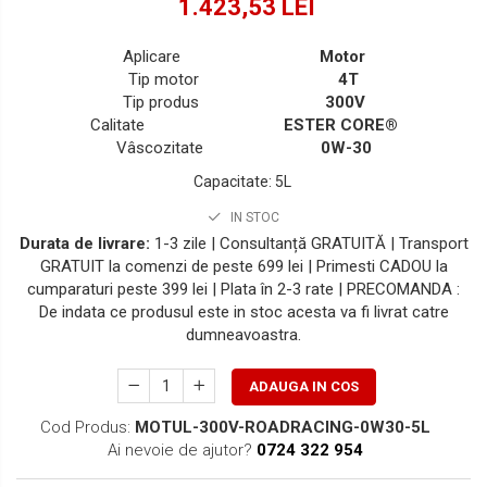
1.423,53 LEI
Aplicare
Motor
Tip motor
4T
Tip produs
300V
Calitate
ESTER CORE®
Vâscozitate
0W-30
Capacitate
:
5L
IN STOC
Durata de livrare:
1-3 zile | Consultanță GRATUITĂ | Transport
GRATUIT la comenzi de peste 699 lei | Primesti CADOU la
cumparaturi peste 399 lei | Plata în 2-3 rate | PRECOMANDA :
De indata ce produsul este in stoc acesta va fi livrat catre
dumneavoastra.
ADAUGA IN COS
Cod Produs:
MOTUL-300V-ROADRACING-0W30-5L
Ai nevoie de ajutor?
0724 322 954