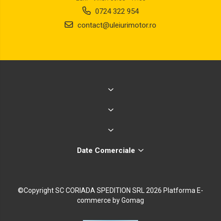
0724 322 954
contact@uleiurimotor.ro
Date Comerciale
©Copyright SC CORIADA SPEDITION SRL 2026
Platforma E-
commerce by Gomag