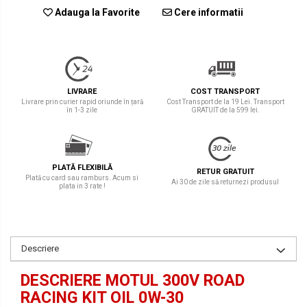
Adauga la Favorite
Cere informatii
LIVRARE
COST TRANSPORT
Livrare prin curier rapid oriunde în țară
Cost Transport de la 19 Lei. Transport
în 1-3 zile
GRATUIT de la 599 lei.
PLATĂ FLEXIBILĂ
RETUR GRATUIT
Plată cu card sau ramburs. Acum si
Ai 30 de zile să returnezi produsul
plata in 3 rate !
Descriere
DESCRIERE MOTUL 300V ROAD
RACING KIT OIL 0W-30