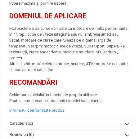
Putere maximă și pornire ușoară.
DOMENIUL DE APLICARE
Motocicletele de curse echipate cu motoare de înaltă performanță
în 4 timpi, cutie de viteze integrată sau nu, ambreiaj umed sau
uscat, motoare de curse care rulează pe o gamă largă de
temperaturi și rpm: motociclete de viteză, SuperSport, SuperBike,
rezistență, curse ascendente, biciclete murdare, MX, enduro ,
proces…
Alte utilizări: motociclete stradale, scutere, ATV, motorete echipate
cu convertoare catalitice.
RECOMANDĂRI
Schimbarea uleiului: în funcție de propria utilizare.
Poate fi amestecat cu lubrifianți sintetici sau minerali.
Informatii conformitate produs
Caracteristici
Review-uri
(0)