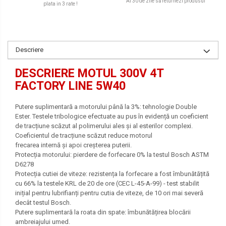
Ai 30 de zile să returnezi produsul
plata in 3 rate !
Descriere
DESCRIERE MOTUL 300V 4T
FACTORY LINE 5W40
Putere suplimentară a motorului până la 3%: tehnologie Double
Ester. Testele tribologice efectuate au pus în evidență un coeficient
de tracțiune scăzut al polimerului ales și al esterilor complexi.
Coeficientul de tracțiune scăzut reduce motorul
frecarea internă și apoi creșterea puterii.
Protecția motorului: pierdere de forfecare 0% la testul Bosch ASTM
D6278
Protecția cutiei de viteze: rezistența la forfecare a fost îmbunătățită
cu 66% la testele KRL de 20 de ore (CEC L-45-A-99) - test stabilit
inițial pentru lubrifianți pentru cutia de viteze, de 10 ori mai severă
decât testul Bosch.
Putere suplimentară la roata din spate: îmbunătățirea blocării
ambreiajului umed.