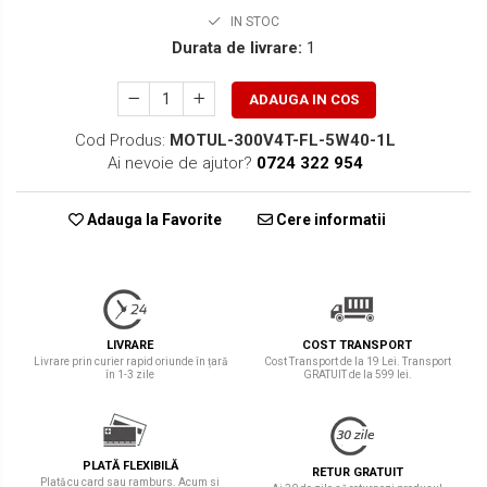
IN STOC
Durata de livrare:
1
ADAUGA IN COS
Cod Produs:
MOTUL-300V4T-FL-5W40-1L
Ai nevoie de ajutor?
0724 322 954
Adauga la Favorite
Cere informatii
LIVRARE
COST TRANSPORT
Livrare prin curier rapid oriunde în țară
Cost Transport de la 19 Lei. Transport
în 1-3 zile
GRATUIT de la 599 lei.
PLATĂ FLEXIBILĂ
RETUR GRATUIT
Plată cu card sau ramburs. Acum si