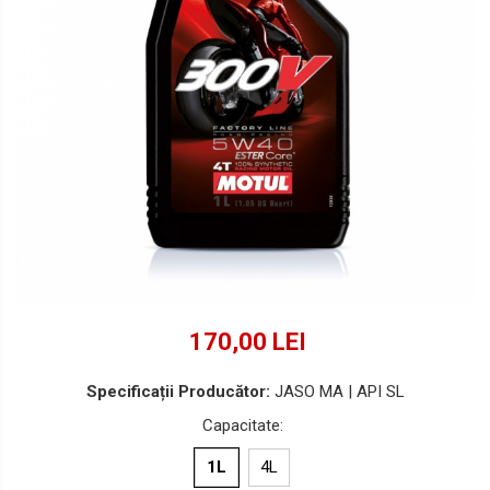
Lichide Suspensie Motociclete
Lichide Întreținere
Aditivi
Lichide Întreținere Autoturisme
Lichide Întreținere Camioane
Lichide Întreținere Motociclete
Lichide Întreținere Utilaje
170,00 LEI
Specificații Producător:
JASO MA | API SL
Capacitate
:
1L
4L