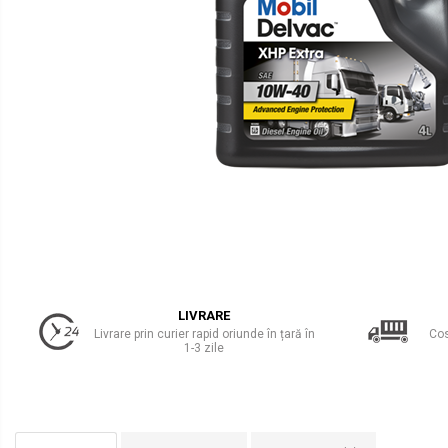
Uleiuri Transmisie Autoturisme
Uleiuri Transmisie Camioane
Uleiuri Transmisie Motociclete
Uleiuri Transmisie Utilaje
Uleiuri Transmisie Utilaje Agricole
Uleiuri Transmisie Vehicule
Comerciale
Lichide
Antigel
Antigel Autoturisme
Antigel Camioane
LIVRARE
Livrare prin curier rapid oriunde în țară în
Cos
Antigel Motociclete
1-3 zile
Antigel Utilaje
Lichide Răcire Vehicule Comerciale
Lichide Frână