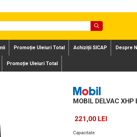
nii
Promoție Uleiuri Total
Achiziții SICAP
Despre N
Promoție Uleiuri Total
MOBIL DELVAC XHP 
221,00 LEI
Capacitate
: