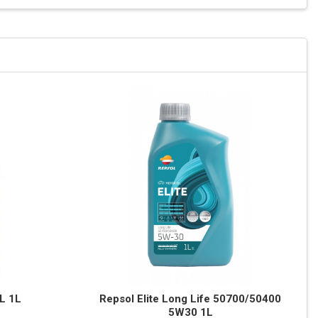
L 1L
Repsol Elite Long Life 50700/50400
5W30 1L