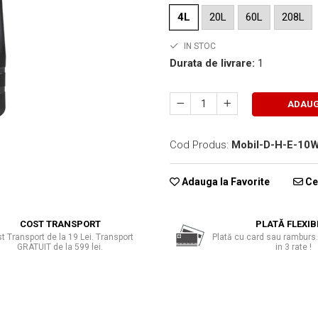
4L
20L
60L
208L
IN STOC
Durata de livrare:
1
ADAUG
Cod Produs:
Mobil-D-H-E-10
Adauga la Favorite
Cer
COST TRANSPORT
PLATĂ FLEXIB
t Transport de la 19 Lei. Transport
Plată cu card sau ramburs.
GRATUIT de la 599 lei.
in 3 rate !