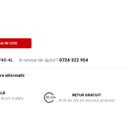
A IN COS
W40-4L
Ai nevoie de ajutor?
0724 322 954
e informatii
ILĂ
RETUR GRATUIT
 Acum si plata
Ai 30 de zile să returnezi produsul