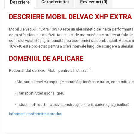
Lichide Frână Autoturisme
Caracteristici
Review-uri
(0)
Descriere
Lichide Frână Motociclete
DESCRIERE MOBIL DELVAC XHP EXTRA
Lichide Hidraulice
Lichide Pentru Punți și Universale
Mobil Delvac XHP Extra 10W40 este un ulei sintetic de înaltă performanță p
drum și în afara autostrăzii. Acest ulei de motorină este proiectat folosin
Lichide Suspensie
controlul volatilității și îmbunătățirea economiei de combustibil. Aceste u
Lichide Suspensie Motociclete
10W-40 este proiectat pentru a oferi intervale lungi de scurgere a uleiulu
Lichide Întreținere
DOMENIUL DE APLICARE
Aditivi
Recomandat de ExxonMobil pentru a fi utilizat în:
Lichide Întreținere Autoturisme
Lichide Întreținere Camioane
• Motoare diesel cu aspirație naturală și încărcate turbo, construite de
Lichide Întreținere Motociclete
• Transport rutier ușor și greu
Lichide Întreținere Utilaje
Lubrifianți Industriali
• Industrii offroad, inclusiv: construcții, minerit, cariere și agricultură
Chimicale
Informatii conformitate produs
Unsori
Produse Întreținere