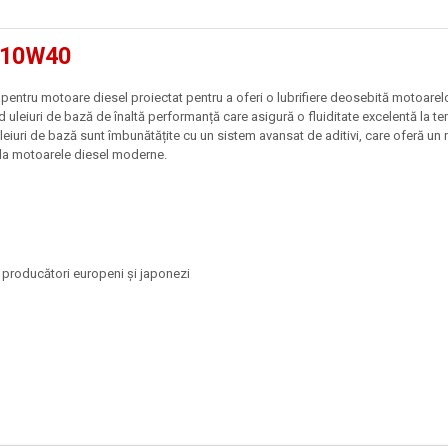
 10W40
entru motoare diesel proiectat pentru a oferi o lubrifiere deosebită motoarelor 
d uleiuri de bază de înaltă performanță care asigură o fluiditate excelentă la t
leiuri de bază sunt îmbunătățite cu un sistem avansat de aditivi, care oferă un n
i la motoarele diesel moderne.
 producători europeni și japonezi