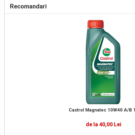
Mâini
Accesorii Auto
Recomandari
Detailing Auto
Covorase Auto
Produse Iarnă
Huse Parbriz
Lanțuri Auto
Intretinere & cosmetica auto
Castrol Magnatec 10W40 A/B 
de la 40,00 Lei