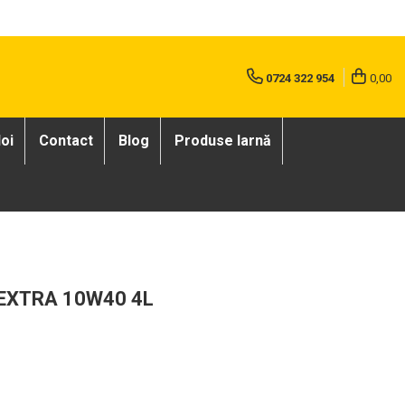
0724 322 954
0,00
oi
Contact
Blog
Produse Iarnă
EXTRA 10W40 4L