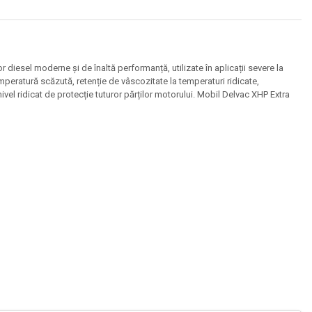
diesel moderne și de înaltă performanță, utilizate în aplicații severe la
emperatură scăzută, retenție de vâscozitate la temperaturi ridicate,
ivel ridicat de protecție tuturor părților motorului. Mobil Delvac XHP Extra