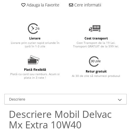
Adauga la Favorite
Cere informatii
Livrare
Cost transport
Livrare prin curier rapid oriunde în
Cost Transport de la 19 Lei.
țară în 1-3 zile
Transport GRATUIT de la 599 lei.
Plată flexibilă
Retur gratuit
Plată cu card sau ramburs. Acum si
Ai 30 de zile să returnezi produsul
plata in 3 rate !
Descriere
Descriere Mobil Delvac
Mx Extra 10W40