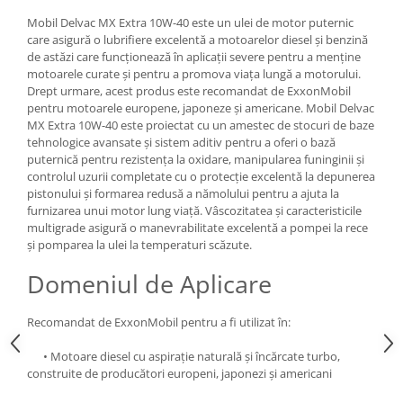
Mobil Delvac MX Extra 10W-40 este un ulei de motor puternic
care asigură o lubrifiere excelentă a motoarelor diesel și benzină
de astăzi care funcționează în aplicații severe pentru a menține
motoarele curate și pentru a promova viața lungă a motorului.
Drept urmare, acest produs este recomandat de ExxonMobil
pentru motoarele europene, japoneze și americane. Mobil Delvac
MX Extra 10W-40 este proiectat cu un amestec de stocuri de baze
tehnologice avansate și sistem aditiv pentru a oferi o bază
puternică pentru rezistența la oxidare, manipularea funinginii și
controlul uzurii completate cu o protecție excelentă la depunerea
pistonului și formarea redusă a nămolului pentru a ajuta la
furnizarea unui motor lung viaţă. Vâscozitatea și caracteristicile
multigrade asigură o manevrabilitate excelentă a pompei la rece
și pomparea la ulei la temperaturi scăzute.
Domeniul de Aplicare
Recomandat de ExxonMobil pentru a fi utilizat în:
• Motoare diesel cu aspirație naturală și încărcate turbo,
construite de producători europeni, japonezi și americani