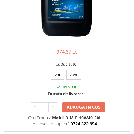
Lichide Întreținere
Aditivi
Lichide Întreținere Autoturisme
Lichide Întreținere Camioane
Lichide Întreținere Motociclete
Lichide Întreținere Utilaje
974,87 Lei
Capacitate
:
20L
208L
IN STOC
Durata de livrare:
1
ADAUGA IN COS
Cod Produs:
Mobil-D-M-E-10W40-20L
Ai nevoie de ajutor?
0724 322 954