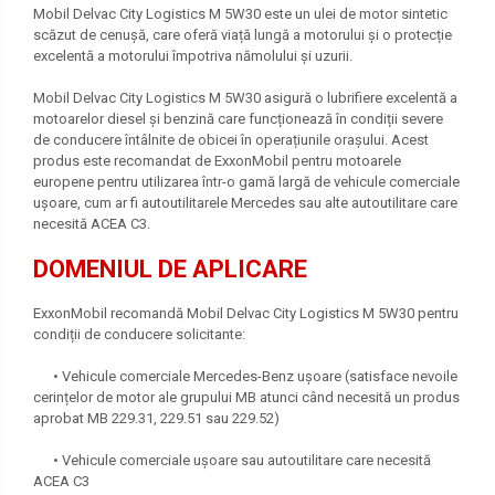
Mobil Delvac City Logistics M 5W30 este un ulei de motor sintetic
scăzut de cenușă, care oferă viață lungă a motorului și o protecție
excelentă a motorului împotriva nămolului și uzurii.
Mobil Delvac City Logistics M 5W30 asigură o lubrifiere excelentă a
motoarelor diesel și benzină care funcționează în condiții severe
de conducere întâlnite de obicei în operațiunile orașului. Acest
produs este recomandat de ExxonMobil pentru motoarele
europene pentru utilizarea într-o gamă largă de vehicule comerciale
ușoare, cum ar fi autoutilitarele Mercedes sau alte autoutilitare care
necesită ACEA C3.
DOMENIUL DE APLICARE
ExxonMobil recomandă Mobil Delvac City Logistics M 5W30 pentru
condiții de conducere solicitante:
• Vehicule comerciale Mercedes-Benz ușoare (satisface nevoile
cerințelor de motor ale grupului MB atunci când necesită un produs
aprobat MB 229.31, 229.51 sau 229.52)
• Vehicule comerciale ușoare sau autoutilitare care necesită
ACEA C3