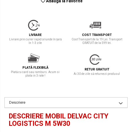
Adauga la Favorite
LIVRARE
COST TRANSPORT
Livrare prin curier rapid oriunde în țară
Cost Transport de la 19 Lei. Transport
în 1-3 zile
GRATUIT de la 599 lei.
PLATĂ FLEXIBILĂ
RETUR GRATUIT
Plată cu card sau ramburs. Acum si
Ai 30 de zile să returnezi produsul
plata in 3 rate !
Descriere
DESCRIERE MOBIL DELVAC CITY
LOGISTICS M 5W30