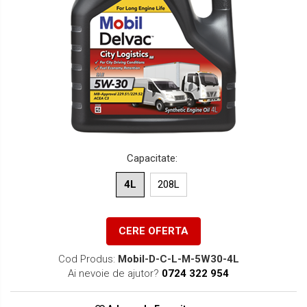
Lichide Suspensie Motociclete
Lichide Întreținere
Aditivi
Lichide Întreținere Autoturisme
Lichide Întreținere Camioane
Lichide Întreținere Motociclete
Lichide Întreținere Utilaje
Capacitate
:
4L
208L
CERE OFERTA
Cod Produs:
Mobil-D-C-L-M-5W30-4L
Ai nevoie de ajutor?
0724 322 954