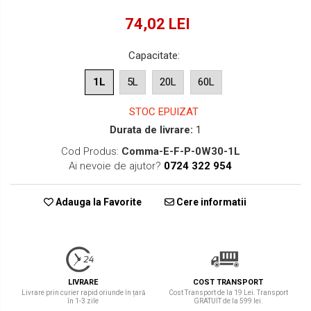
74,02 LEI
Capacitate
:
1L
5L
20L
60L
STOC EPUIZAT
Durata de livrare:
1
Cod Produs:
Comma-E-F-P-0W30-1L
Ai nevoie de ajutor?
0724 322 954
Adauga la Favorite
Cere informatii
LIVRARE
COST TRANSPORT
Livrare prin curier rapid oriunde în țară
Cost Transport de la 19 Lei. Transport
în 1-3 zile
GRATUIT de la 599 lei.