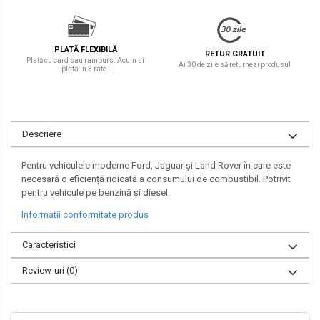
PLATĂ FLEXIBILĂ
RETUR GRATUIT
Plată cu card sau ramburs. Acum si
Ai 30 de zile să returnezi produsul
plata in 3 rate !
Descriere
Pentru vehiculele moderne Ford, Jaguar și Land Rover în care este
necesară o eficiență ridicată a consumului de combustibil. Potrivit
pentru vehicule pe benzină și diesel.
Informatii conformitate produs
Caracteristici
Review-uri
(0)