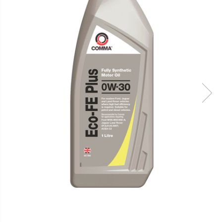
Lichide Suspensie Motociclete
Lichide Întreținere
Aditivi
Lichide Întreținere Autoturisme
Lichide Întreținere Camioane
Lichide Întreținere Motociclete
Lichide Întreținere Utilaje