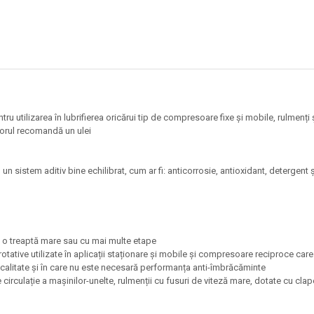
ntru utilizarea în lubrifierea oricărui tip de compresoare fixe și mobile, rulmen
torul recomandă un ulei
n sistem aditiv bine echilibrat, cum ar fi: anticorrosie, antioxidant, detergent
u o treaptă mare sau cu mai multe etape
tive utilizate în aplicații staționare și mobile și compresoare reciproce care 
tă calitate și în care nu este necesară performanța anti-îmbrăcăminte
 de circulație a mașinilor-unelte, rulmenții cu fusuri de viteză mare, dotate cu c