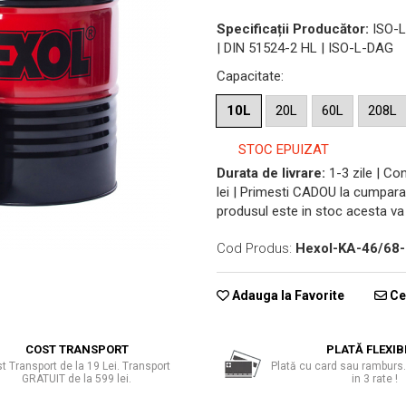
Specificații Producător:
ISO-L
| DIN 51524-2 HL | ISO-L-DAG
Capacitate
:
10L
20L
60L
208L
STOC EPUIZAT
Durata de livrare:
1-3 zile | C
lei | Primesti CADOU la cumpara
produsul este in stoc acesta va 
Cod Produs:
Hexol-KA-46/68
Adauga la Favorite
Cer
COST TRANSPORT
PLATĂ FLEXIB
t Transport de la 19 Lei. Transport
Plată cu card sau ramburs.
GRATUIT de la 599 lei.
in 3 rate !