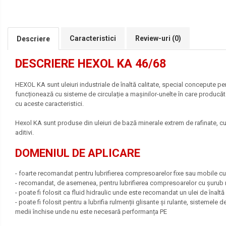
Lichide Frână Autoturisme
Lichide Frână Motociclete
Lichide Hidraulice
Caracteristici
Review-uri
(0)
Descriere
Lichide Pentru Punți și Universale
DESCRIERE HEXOL KA 46/68
Lichide Suspensie
Lichide Suspensie Motociclete
HEXOL KA sunt uleiuri industriale de înaltă calitate, special concepute pe
Lichide Întreținere
funcționează cu sisteme de circulație a mașinilor-unelte în care producă
cu aceste caracteristici.
Aditivi
Lichide Întreținere Autoturisme
Hexol KA sunt produse din uleiuri de bază minerale extrem de rafinate, cu u
aditivi.
Lichide Întreținere Camioane
Lichide Întreținere Motociclete
DOMENIUL DE APLICARE
Lichide Întreținere Utilaje
- foarte recomandat pentru lubrifierea compresoarelor fixe sau mobile c
Lubrifianți Industriali
- recomandat, de asemenea, pentru lubrifierea compresoarelor cu șurub rota
Chimicale
- poate fi folosit ca fluid hidraulic unde este recomandat un ulei de înal
Unsori
- poate fi folosit pentru a lubrifia rulmenții glisante și rulante, sistemele
medii închise unde nu este necesară performanța PE
Produse Întreținere