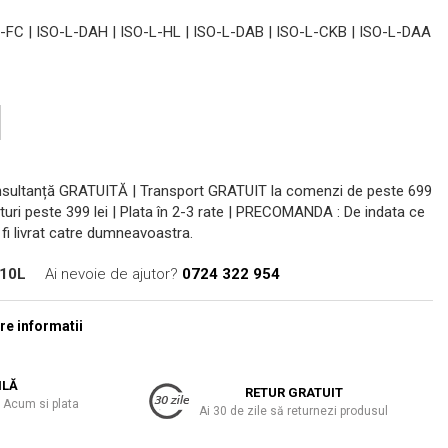
-FC | ISO-L-DAH | ISO-L-HL | ISO-L-DAB | ISO-L-CKB | ISO-L-DAA
onsultanță GRATUITĂ | Transport GRATUIT la comenzi de peste 699
turi peste 399 lei | Plata în 2-3 rate | PRECOMANDA : De indata ce
fi livrat catre dumneavoastra.
-10L
Ai nevoie de ajutor?
0724 322 954
e informatii
ILĂ
RETUR GRATUIT
 Acum si plata
Ai 30 de zile să returnezi produsul