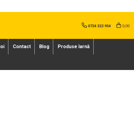
0724 322 954
0,00
oi
Contact
Blog
Produse Iarnă