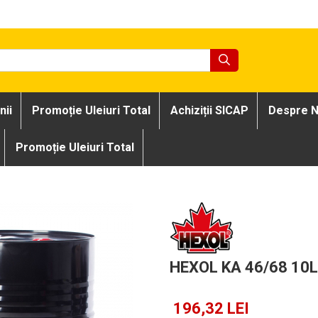
nii
Promoție Uleiuri Total
Achiziții SICAP
Despre N
Promoție Uleiuri Total
HEXOL KA 46/68 10L
196,32 LEI