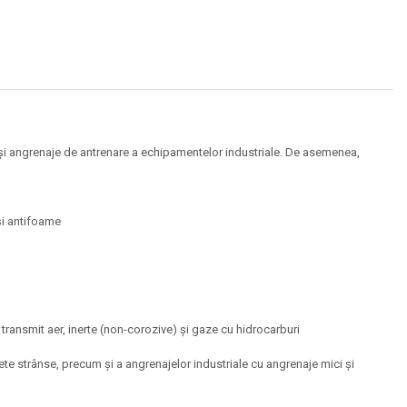
ți și angrenaje de antrenare a echipamentelor industriale. De asemenea,
 și antifoame
transmit aer, inerte (non-corozive) și gaze cu hidrocarburi
lapete strânse, precum și a angrenajelor industriale cu angrenaje mici și