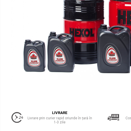
Uleiuri Transmisie Autoturisme
Uleiuri Transmisie Camioane
Uleiuri Transmisie Motociclete
Uleiuri Transmisie Utilaje
Uleiuri Transmisie Utilaje Agricole
Uleiuri Transmisie Vehicule
Comerciale
Lichide
Antigel
Antigel Autoturisme
Antigel Camioane
Antigel Motociclete
Antigel Utilaje
LIVRARE
Lichide Răcire Vehicule Comerciale
Livrare prin curier rapid oriunde în țară în
Cos
1-3 zile
Lichide Frână