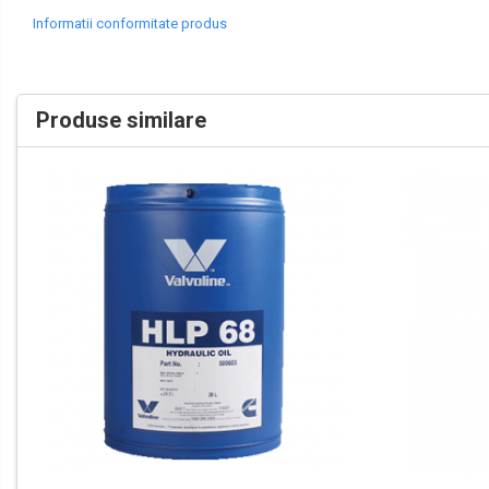
Mâini
Accesorii Auto
Informatii conformitate produs
Detailing Auto
Covorase Auto
Produse Iarnă
Huse Parbriz
Produse similare
Lanțuri Auto
Intretinere & cosmetica auto