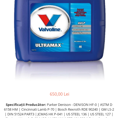
Lichide Întreținere
Aditivi
Lichide Întreținere Autoturisme
Lichide Întreținere Camioane
Lichide Întreținere Motociclete
Lichide Întreținere Utilaje
650,00 Lei
Specificații Producător:
Parker Denison - DENISON HF-0 | ASTM D
6158 HM | Cincinnati Lamb P-70 | Bosch Rexroth RDE 90240 | GM LS-2
| DIN 51524 PART3 | JCMAS HK P-041 | US STEEL 136 | US STEEL 127 |