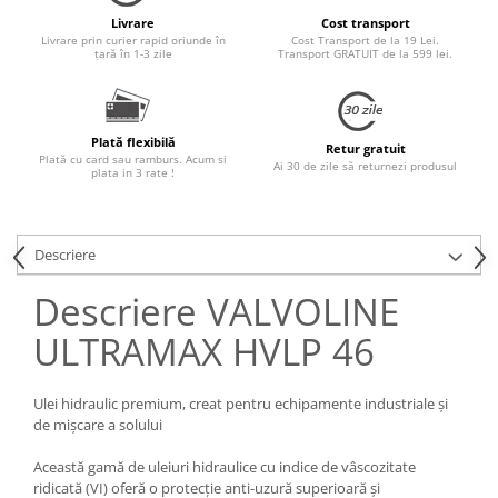
Livrare
Cost transport
Livrare prin curier rapid oriunde în
Cost Transport de la 19 Lei.
țară în 1-3 zile
Transport GRATUIT de la 599 lei.
Plată flexibilă
Retur gratuit
Plată cu card sau ramburs. Acum si
Ai 30 de zile să returnezi produsul
plata in 3 rate !
Descriere
Descriere VALVOLINE
ULTRAMAX HVLP 46
Ulei hidraulic premium, creat pentru echipamente industriale și
de mișcare a solului
Această gamă de uleiuri hidraulice cu indice de vâscozitate
ridicată (VI) oferă o protecție anti-uzură superioară și