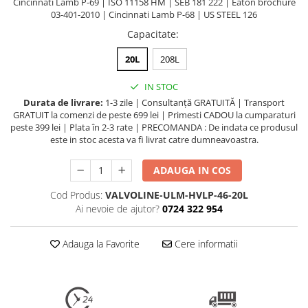
Cincinnati Lamb P-69 | ISO 11158 HM | SEB 181 222 | Eaton brochure
03-401-2010 | Cincinnati Lamb P-68 | US STEEL 126
Capacitate
:
20L
208L
IN STOC
Durata de livrare:
1-3 zile | Consultanță GRATUITĂ | Transport
GRATUIT la comenzi de peste 699 lei | Primesti CADOU la cumparaturi
peste 399 lei | Plata în 2-3 rate | PRECOMANDA : De indata ce produsul
este in stoc acesta va fi livrat catre dumneavoastra.
ADAUGA IN COS
Cod Produs:
VALVOLINE-ULM-HVLP-46-20L
Ai nevoie de ajutor?
0724 322 954
Adauga la Favorite
Cere informatii