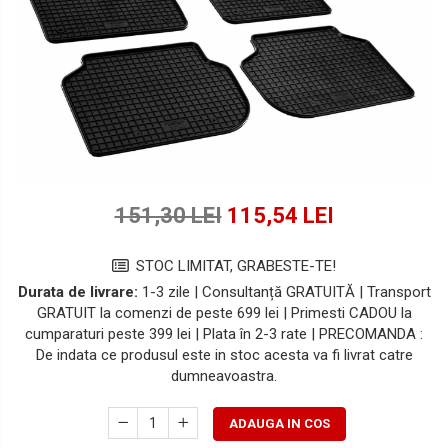
Lichide Suspensie Motociclete
Lichide Întreținere
Aditivi
Lichide Întreținere Autoturisme
Lichide Întreținere Camioane
Lichide Întreținere Motociclete
Lichide Întreținere Utilaje
151,30 LEI
115,54 LEI
STOC LIMITAT, GRABESTE-TE!
Durata de livrare:
1-3 zile | Consultanță GRATUITĂ | Transport
GRATUIT la comenzi de peste 699 lei | Primesti CADOU la
cumparaturi peste 399 lei | Plata în 2-3 rate | PRECOMANDA :
De indata ce produsul este in stoc acesta va fi livrat catre
dumneavoastra.
ADAUGA IN COS