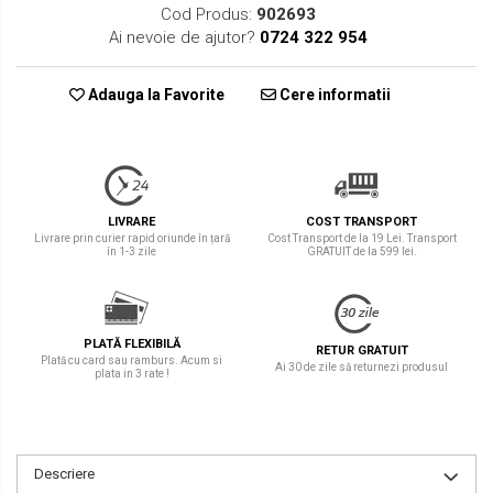
Cod Produs:
902693
Ai nevoie de ajutor?
0724 322 954
Adauga la Favorite
Cere informatii
LIVRARE
COST TRANSPORT
Livrare prin curier rapid oriunde în țară
Cost Transport de la 19 Lei. Transport
în 1-3 zile
GRATUIT de la 599 lei.
PLATĂ FLEXIBILĂ
RETUR GRATUIT
Plată cu card sau ramburs. Acum si
Ai 30 de zile să returnezi produsul
plata in 3 rate !
Descriere