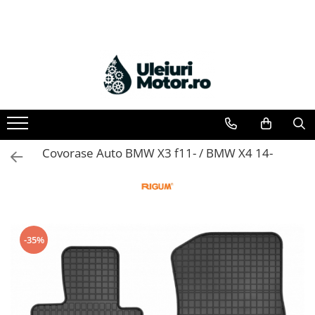
Toate Produsele
Uleiuri Motor
Uleiuri Motor Autoturisme
Uleiuri Motor Camioane
Uleiuri Motor Motociclete
Covorase Auto BMW X3 f11- / BMW X4 14-
Uleiuri Motor Utilaje Agricole
Uleiuri Motor Ambarcațiuni
Uleiuri Motor Comerciale
Uleiuri Motor Utilaje
-35%
Uleiuri Motor Utilaje Motociclete
Uleiuri Motor Vehicule Comerciale
Uleiuri Transmisii
Uleiuri Servodirecție