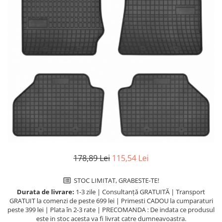
Uleiuri Transmisie Autoturisme
Uleiuri Transmisie Camioane
Uleiuri Transmisie Motociclete
Uleiuri Transmisie Utilaje
Uleiuri Transmisie Utilaje Agricole
Uleiuri Transmisie Vehicule
Comerciale
Lichide
Antigel
Antigel Autoturisme
Antigel Camioane
178,89 Lei
115,54 Lei
Antigel Motociclete
Antigel Utilaje
STOC LIMITAT, GRABESTE-TE!
Durata de livrare:
1-3 zile | Consultanță GRATUITĂ | Transport
Lichide Răcire Vehicule Comerciale
GRATUIT la comenzi de peste 699 lei | Primesti CADOU la cumparaturi
Lichide Frână
peste 399 lei | Plata în 2-3 rate | PRECOMANDA : De indata ce produsul
este in stoc acesta va fi livrat catre dumneavoastra.
Lichide Frână Autoturisme