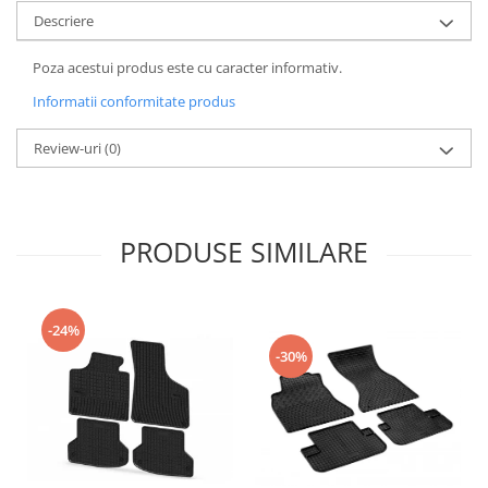
Accesorii Auto
Descriere
Covorase Auto
Poza acestui produs este cu caracter informativ.
Produse Iarnă
Informatii conformitate produs
Huse Parbriz
Lanțuri Auto
Review-uri
(0)
Detailing Auto
Intretinere & cosmetica auto
PRODUSE SIMILARE
-24%
-30%