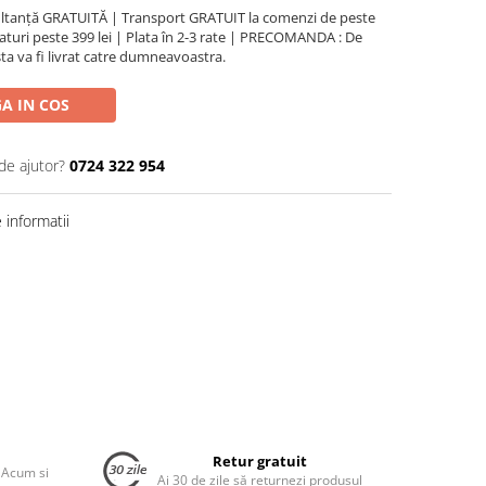
ultanță GRATUITĂ | Transport GRATUIT la comenzi de peste
turi peste 399 lei | Plata în 2-3 rate | PRECOMANDA : De
ta va fi livrat catre dumneavoastra.
A IN COS
de ajutor?
0724 322 954
informatii
Retur gratuit
 Acum si
Ai 30 de zile să returnezi produsul