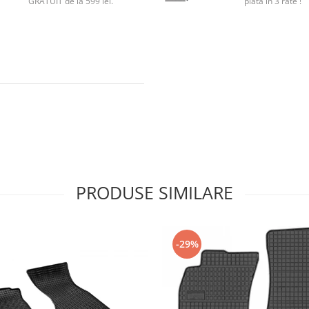
GRATUIT de la 599 lei.
plata in 3 rate !
PRODUSE SIMILARE
-29%