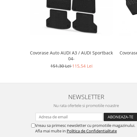
Accesorii Auto
Covorase Auto
Produse Iarnă
Huse Parbriz
Lanțuri Auto
Detailing Auto
Covorase Auto AUDI A3 / AUDI Sportback
Covorase
Intretinere & cosmetica auto
04-
151,30 Lei
115,54 Lei
NEWSLETTER
Nu rata ofertele si promotiile noastre
Vreau sa primesc newsletter cu promotiile magazinului.
Afla mai multe in
Politica de Confidentialitate