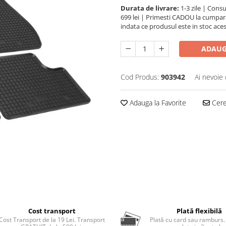
Durata de livrare:
1-3 zile | Cons
699 lei | Primesti CADOU la cumpara
indata ce produsul este in stoc aces
ADAUG
Cod Produs:
903942
Ai nevoie 
Adauga la Favorite
Cere 
Cost transport
Plată flexibilă
Cost Transport de la 19 Lei. Transport
Plată cu card sau ramburs.