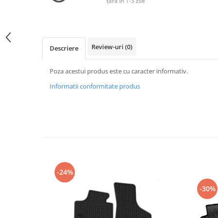
țară în 1-3 zile
Lichide Frână Motociclete
Lichide Hidraulice
Lichide Pentru Punți și Universale
Review-uri
(0)
Descriere
Lichide Suspensie
Lichide Suspensie Motociclete
Poza acestui produs este cu caracter informativ.
Lichide Întreținere
Informatii conformitate produs
Aditivi
Lichide Întreținere Autoturisme
Lichide Întreținere Camioane
Lichide Întreținere Motociclete
Lichide Întreținere Utilaje
Lubrifianți Industriali
-24%
Chimicale
Unsori
-30%
Produse Întreținere
Mâini