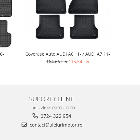
-25%
Covorase Auto AUDI A6 11- / AUDI A7 11-
6-
Covor
164,66 Lei
115,54 Lei
1
SUPORT CLIENTI
Luni - Vineri 09:00 - 17:00
0724 322 954
contact@uleiurimotor.ro