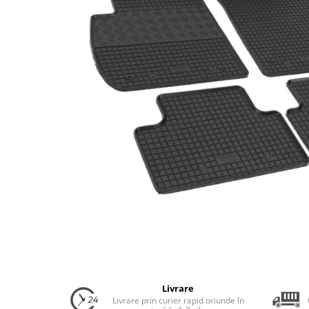
Uleiuri Transmisie Autoturisme
Uleiuri Transmisie Camioane
Uleiuri Transmisie Motociclete
Uleiuri Transmisie Utilaje
Uleiuri Transmisie Utilaje Agricole
Uleiuri Transmisie Vehicule
Comerciale
Lichide
Antigel
Antigel Autoturisme
Antigel Camioane
Antigel Motociclete
Antigel Utilaje
Lichide Răcire Vehicule Comerciale
Lichide Frână
Livrare
Livrare prin curier rapid oriunde în
Lichide Frână Autoturisme