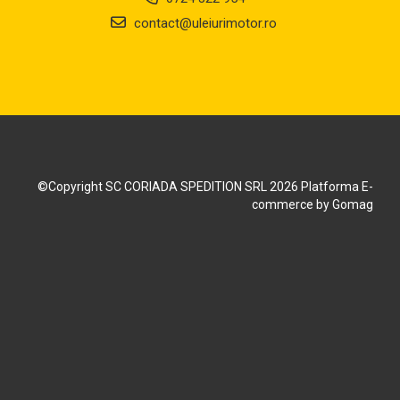
contact@uleiurimotor.ro
©Copyright SC CORIADA SPEDITION SRL 2026
Platforma E-
commerce by Gomag