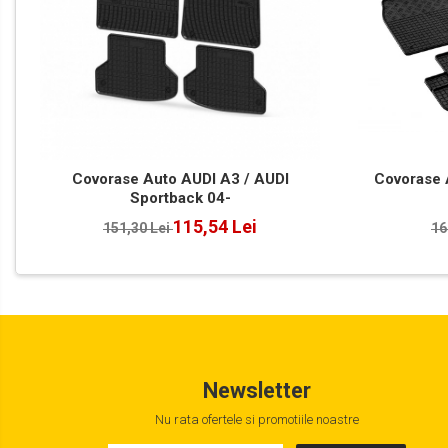
Mâini
Accesorii Auto
Detailing Auto
Covorase Auto
Produse Iarnă
Huse Parbriz
Lanțuri Auto
Intretinere & cosmetica auto
Covorase Auto AUDI A3 / AUDI
Covorase 
Sportback 04-
115,54 Lei
151,30 Lei
16
Newsletter
Nu rata ofertele si promotiile noastre