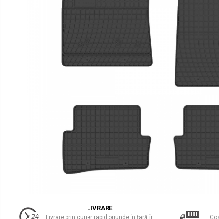
Uleiuri Transmisie Autoturisme
Uleiuri Transmisie Camioane
Uleiuri Transmisie Motociclete
Uleiuri Transmisie Utilaje
Uleiuri Transmisie Utilaje Agricole
Uleiuri Transmisie Vehicule
Comerciale
Lichide
Antigel
Antigel Autoturisme
Antigel Camioane
Antigel Motociclete
Antigel Utilaje
Lichide Răcire Vehicule Comerciale
Lichide Frână
LIVRARE
Livrare prin curier rapid oriunde în țară în
Cos