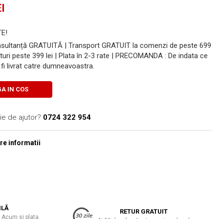
I
E!
onsultanță GRATUITĂ | Transport GRATUIT la comenzi de peste 699
turi peste 399 lei | Plata în 2-3 rate | PRECOMANDA : De indata ce
fi livrat catre dumneavoastra.
A IN COS
ie de ajutor?
0724 322 954
e informatii
ILĂ
RETUR GRATUIT
 Acum si plata