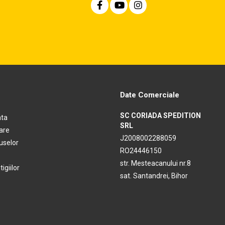
Date Comerciale
SC CORIADA SPEDITION
ata
SRL
rare
J2008002288059
uselor
RO24446150
str. Mesteacanului nr.8
igiilor
sat. Santandrei, Bihor