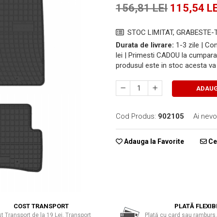
156,81 LEI
115,54 LE
STOC LIMITAT, GRABESTE-T
Durata de livrare:
1-3 zile | C
lei | Primesti CADOU la cumpara
produsul este in stoc acesta va 
ADAUG
Cod Produs:
902105
Ai nevo
Adauga la Favorite
Cer
COST TRANSPORT
PLATĂ FLEXIB
t Transport de la 19 Lei. Transport
Plată cu card sau ramburs.