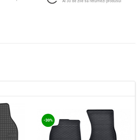
Ai 30 de zile să returnezi produsul
-30%