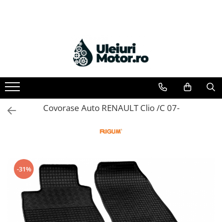
Toate Produsele
Uleiuri Motor
Uleiuri Motor Autoturisme
Uleiuri Motor Camioane
Uleiuri Motor Motociclete
Covorase Auto RENAULT Clio /C 07-
Uleiuri Motor Utilaje Agricole
Uleiuri Motor Ambarcațiuni
Uleiuri Motor Comerciale
Uleiuri Motor Utilaje
-31%
Uleiuri Motor Utilaje Motociclete
Uleiuri Motor Vehicule Comerciale
Uleiuri Transmisii
Uleiuri Servodirecție