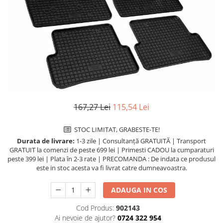
Uleiuri Transmisie Autoturisme
Uleiuri Transmisie Camioane
Uleiuri Transmisie Motociclete
Uleiuri Transmisie Utilaje
Uleiuri Transmisie Utilaje Agricole
Uleiuri Transmisie Vehicule
Comerciale
167,27 Lei
115,54 Lei
Lichide
Antigel
STOC LIMITAT, GRABESTE-TE!
Durata de livrare:
1-3 zile | Consultanță GRATUITĂ | Transport
Antigel Autoturisme
GRATUIT la comenzi de peste 699 lei | Primesti CADOU la cumparaturi
Antigel Camioane
peste 399 lei | Plata în 2-3 rate | PRECOMANDA : De indata ce produsul
Antigel Motociclete
este in stoc acesta va fi livrat catre dumneavoastra.
Antigel Utilaje
ADAUGA IN COS
Lichide Răcire Vehicule Comerciale
Lichide Frână
Cod Produs:
902143
Ai nevoie de ajutor?
0724 322 954
Lichide Frână Autoturisme