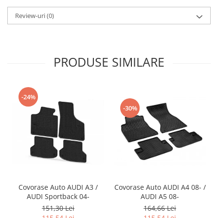
Accesorii Auto
Review-uri
(0)
Covorase Auto
Produse Iarnă
Huse Parbriz
PRODUSE SIMILARE
Lanțuri Auto
Detailing Auto
Intretinere & cosmetica auto
-24%
-30%
Covorase Auto AUDI A3 /
Covorase Auto AUDI A4 08- /
AUDI Sportback 04-
AUDI A5 08-
151,30 Lei
164,66 Lei
115,54 Lei
115,54 Lei